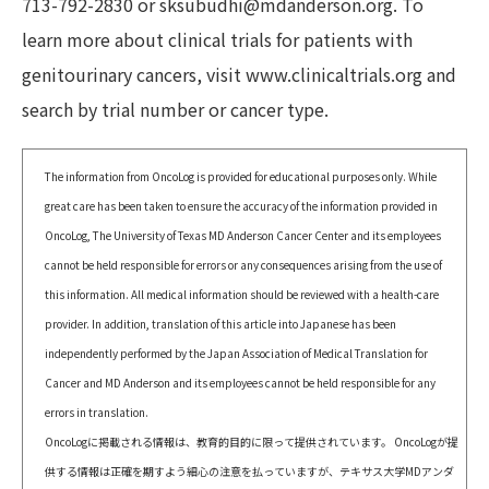
713-792-2830 or sksubudhi@mdanderson.org. To
learn more about clinical trials for patients with
genitourinary cancers, visit www.clinicaltrials.org and
search by trial number or cancer type.
The information from OncoLog is provided for educational purposes only. While
great care has been taken to ensure the accuracy of the information provided in
OncoLog, The University of Texas MD Anderson Cancer Center and its employees
cannot be held responsible for errors or any consequences arising from the use of
this information. All medical information should be reviewed with a health-care
provider. In addition, translation of this article into Japanese has been
independently performed by the Japan Association of Medical Translation for
Cancer and MD Anderson and its employees cannot be held responsible for any
errors in translation.
OncoLogに掲載される情報は、教育的目的に限って提供されています。 OncoLogが提
供する情報は正確を期すよう細心の注意を払っていますが、テキサス大学MDアンダ