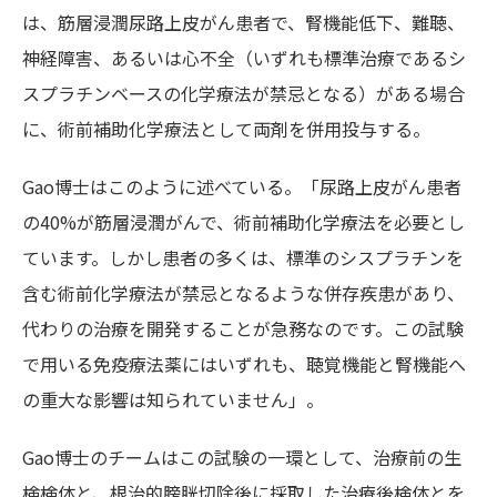
は、筋層浸潤尿路上皮がん患者で、腎機能低下、難聴、
神経障害、あるいは心不全（いずれも標準治療であるシ
スプラチンベースの化学療法が禁忌となる）がある場合
に、術前補助化学療法として両剤を併用投与する。
Gao博士はこのように述べている。「尿路上皮がん患者
の40%が筋層浸潤がんで、術前補助化学療法を必要とし
ています。しかし患者の多くは、標準のシスプラチンを
含む術前化学療法が禁忌となるような併存疾患があり、
代わりの治療を開発することが急務なのです。この試験
で用いる免疫療法薬にはいずれも、聴覚機能と腎機能へ
の重大な影響は知られていません」。
Gao博士のチームはこの試験の一環として、治療前の生
検検体と、根治的膀胱切除後に採取した治療後検体とを