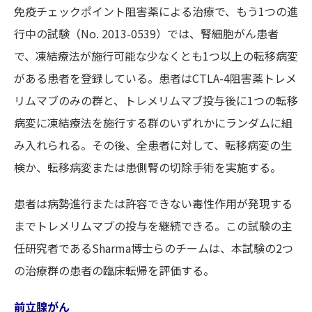
免疫チェックポイント阻害薬による治療で、もう1つの進
行中の試験（No. 2013-0539）では、腎細胞がん患者
で、凍結療法が施行可能な少なくとも1つ以上の転移病変
がある患者を登録している。患者はCTLA-4阻害薬トレメ
リムマブのみの群と、トレメリムマブ投与後に1つの転移
病変に凍結療法を施行する群のいずれかにランダムに組
み入れられる。その後、全患者に対して、転移病変の生
検か、転移病変または患側腎の切除手術を実施する。
患者は病勢進行または許容できない毒性作用が発現する
までトレメリムマブの投与を継続できる。この試験の主
任研究者であるSharma博士らのチームは、本試験の2つ
の治療群の患者の臨床転帰を評価する。
前立腺がん