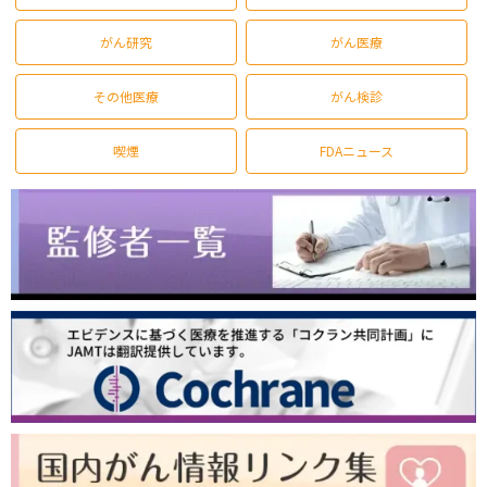
がん研究
がん医療
その他医療
がん検診
喫煙
FDAニュース