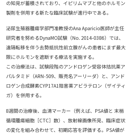
の知見が蓄積されており、イピリムマブと他のホルモン
製剤を併用する新たな臨床試験が進行中である。
泌尿生殖器腫瘍学部門准教授のAna Aparicio医師が主任
研究者を努めるDynaMO試験（No. 2014-0386）では、
遠隔転移を伴う去勢抵抗性前立腺がんの患者にまず最大
限にホルモンを遮断する療法を実施する。
この治療法は、試験段階のアンドロゲン受容体拮抗薬ア
パルタミド（ARN-509、販売名アーリーダ）と、アンド
ロゲン合成酵素CYP17A1阻害薬アビラテロン（ザイティ
ガ）を併用する。
8週間の治療後、血清マーカー（例えば、PSA値と 末梢
循環腫瘍細胞［CTC］数）、放射線画像所見、臨床症状
の変化を組み合わせて、初期応答を評価する。PSA値が