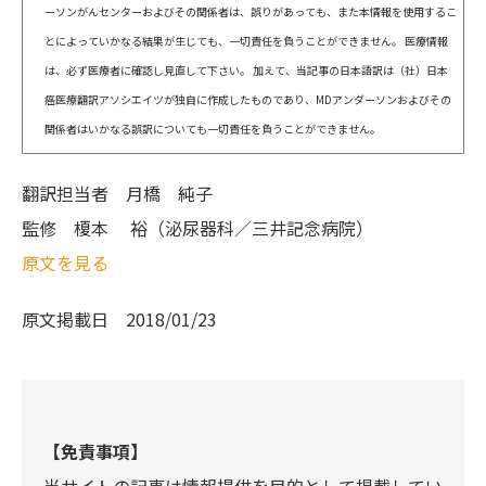
ーソンがんセンターおよびその関係者は、誤りがあっても、また本情報を使用するこ
とによっていかなる結果が生じても、一切責任を負うことができません。 医療情報
は、必ず医療者に確認し見直して下さい。 加えて、当記事の日本語訳は（社）日本
癌医療翻訳アソシエイツが独自に作成したものであり、MDアンダーソンおよびその
関係者はいかなる誤訳についても一切責任を負うことができません。
翻訳担当者
月橋 純子
監修
榎本 裕（泌尿器科／三井記念病院）
原文を見る
原文掲載日
2018/01/23
【免責事項】