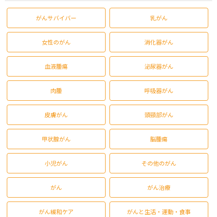
がんサバイバー
乳がん
女性のがん
消化器がん
血液腫瘍
泌尿器がん
肉腫
呼吸器がん
皮膚がん
頭頸部がん
甲状腺がん
脳腫瘍
小児がん
その他のがん
がん
がん治療
がん緩和ケア
がんと生活・運動・食事