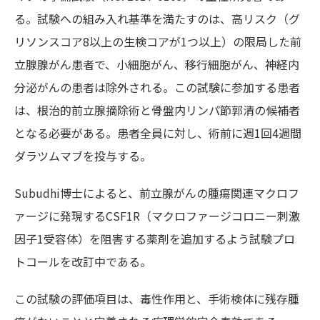
る。試験への組み入れ基準を満たすのは、高リスク（グ
リソンスコア8以上の生検コアが1つ以上）の限局した前
立腺腺がん患者で、小細胞がん、移行細胞がん、神経内
分泌がんの患者は除外される。この試験に参加する患者
は、根治的前立腺摘除術と骨盤内リンパ節郭清の候補者
となる必要がある。患者全員に対し、術前に週1回4週間
ダラツムマブを投与する。
Subudhi博士によると、前立腺がんの腫瘍関連マクロフ
ァージに発現するCSF1R（マクロファージコロニー刺激
因子1受容体）を阻害する薬剤を追加するよう試験プロ
トコールを改訂中である。
この試験の評価項目は、毒性作用と、手術検体に残存腫