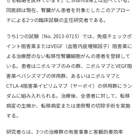
せる戦略を試みています」とSharma博士は述べている。
同医師は現在、腎臓がん患者を対象としたこのアプロー
チによる2つの臨床試験の主任研究者である。
うち1つの試験（No. 2013-0715）では、免疫チェックポ
イント阻害薬またはVEGF（血管内皮増殖因子）阻害薬に
よる治療歴のない転移性腎臓細胞がんの患者を登録して
いる。患者はニボルマブのみの群、ニボルマブとVEGF阻
害薬ベバシズマブの併用群、あるいはニボルマブと
CTLA-4阻害薬イピリムマブ（ヤーボイ）の併用群にラン
ダムに組み入れられる。治療後、全患者に対して、転移
病変の生検か、転移病変または患側腎の切除手術を実施
する。
研究者らは、3つの治療群の有害事象と客観的奏効率