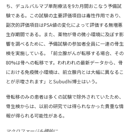
ち、デュルバルマブ単剤療法を9カ月間おこなう予備試
験である。この試験の主要評価項目は毒性作用であり、
副次的評価項目はPSA値の変化によって評価する無増悪
生存期間である。また、薬物が骨の微小環境に及ぼす影
響を調べるために、予備試験の参加者全員に一連の骨生
検を実施している。「前立腺がんが転移する場合、その
80%は骨への転移です。われわれの最新データから、骨
における免疫微小環境は、前立腺内とは大幅に異なるこ
とが示唆されます」とSubudhi博士はいう。
骨転移のみの患者は多くの試験で除外されていたため、
骨生検からは、以前の研究では得られなかった貴重な情
報が得られる可能性がある。
マクロファージを標的に