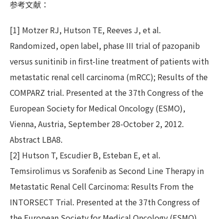
参考文献：
[1] Motzer RJ, Hutson TE, Reeves J, et al.
Randomized, open label, phase III trial of pazopanib
versus sunitinib in first-line treatment of patients with
metastatic renal cell carcinoma (mRCC); Results of the
COMPARZ trial. Presented at the 37th Congress of the
European Society for Medical Oncology (ESMO),
Vienna, Austria, September 28-October 2, 2012.
Abstract LBA8.
[2] Hutson T, Escudier B, Esteban E, et al.
Temsirolimus vs Sorafenib as Second Line Therapy in
Metastatic Renal Cell Carcinoma: Results From the
INTORSECT Trial. Presented at the 37th Congress of
the European Society for Medical Oncology (ESMO),