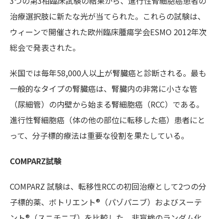
3つの第3相臨床試験の結果から、進行性腎細胞癌患者の
治療選択肢に新たな光が当てられた。これらの試験は、
ウィーンで開催された欧州臨床腫瘍学会ESMO 2012年次
総会で発表された。
米国では毎年58,000人以上が腎臓癌と診断される。最も
一般的なタイプの腎臓癌は、腎臓内の非常に小さな管
（尿細管）の内壁から始まる腎細胞癌（RCC）である。
進行性腎細胞癌（体の他の部位に転移した癌）患者にと
って、分子標的療法は重要な役割を果たしている。
COMPARZ試験
COMPARZ 試験は、転移性RCCの初回治療として2つの分
子標的薬、ボトリエント®（パゾパニブ）およびスーテ
ント®（スニチニブ）を比較した、非盲検のランダム化