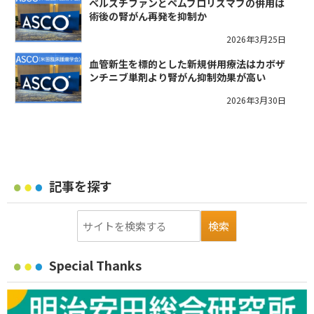
ベルズチファンとペムブロリズマブの併用は
術後の腎がん再発を抑制か
2026年3月25日
血管新生を標的とした新規併用療法はカボザ
ンチニブ単剤より腎がん抑制効果が高い
2026年3月30日
記事を探す
Special Thanks