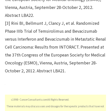
Vienna, Austria, September 28-October 2, 2012.
Abstract LBA22.
[3] Rini BI, Bellmunt J, Clancy J, et al. Randomized
Phase IIIb Trial of Temsirolimus and Bevacizumab
versus Interferon and Bevacizumab in Metastatic Renal
Cell Carcinoma: Results from INTORACT. Presented at
the 37th Congress of the European Society for Medical
Oncology (ESMO), Vienna, Austria, September 28-
October 2, 2012. Abstract LBA21.
c1998- CancerConsultants.comAll Rights Reserved.
These materials may discuss uses and dosages for therapeutic products that have not