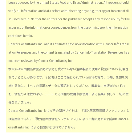
been approved by the United States Food and Drug Administration. All readers should
verify all information and data before administering any drug, therapy or treatment di
scussed herein. Neither the editors nor the publisher accepts any responsibility for the
accuracy of the information or consequences from the use or misuse of the information
contained herein.
Cancer Consultants, Inc. and its affiliates have no association with Cancer Info Transl
ation References and the content translated by Cancer Info Translation References has
not been reviewed by Cancer Consultants, Inc.
本資料は米国食品医薬品局の承認を受けていない治療製品の使用と投薬について記載さ
れていることがあります。全読者はここで論じられている薬物の投与、治療、処置を実
施する前に、すべての情報とデータの確認をしてください。編集者、出版者のいずれ
も、情報の正確性および、ここにある情報の使用や誤使用による結果に関して一切の責
任を負いません。
Cancer Consultants, Inc.およびその関連サイトは、『海外癌医療情報リファレンス』と
は無関係であり、『海外癌医療情報リファレンス』によって翻訳された内容はCancer C
onsultants, Inc.による検閲はなされていません。