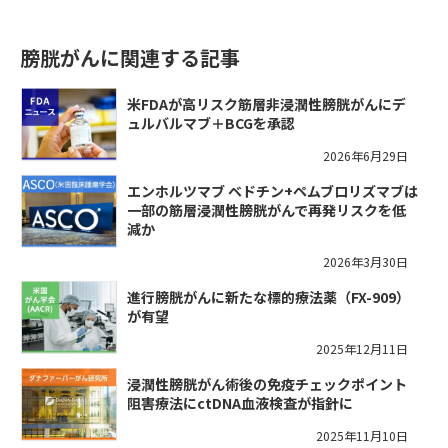
膀胱がんに関連する記事
米FDAが高リスク筋層非浸潤性膀胱がんにデ
ュルバルマブ＋BCGを承認
2026年6月29日
エンホルツマブ ベドチン+ペムブロリズマブは
一部の筋層浸潤性膀胱がんで再発リスクを低
減か
2026年3月30日
進行膀胱がんに新たな標的療法薬（FX-909）
が有望
2025年12月11日
浸潤性膀胱がん術後の免疫チェックポイント
阻害療法にctDNA血液検査が指針に
2025年11月10日