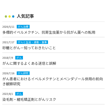
人気記事
2026/5/11
がん治療
多標的イベルメクチン、抗寄生虫薬から抗がん薬への転用
2021/7/17
がんと生活・運動・食事
砂糖とがん－知っておきたいこと
2018/7/9
がん
がんに関するよくある迷信と誤解
2026/7/16
がん研究
がん患者におけるイベルメクチンとメベンダゾール併用の前向
き観察研究
2023/8/1
がん
染毛剤・縮毛矯正剤とがんリスク