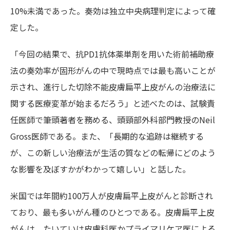
10%未満であった。奏効は独立中央病理判定によって確
定した。
「今回の結果で、抗PD1抗体薬単剤を用いた術前補助療
法の奏効率が固形がんの中で現時点では最も高いことが
示され、進行した切除不能皮膚扁平上皮がんの治療法に
関する医療変革が始まるだろう」と述べたのは、試験責
任医師で筆頭著者を務める、頭頸部外科部門教授のNeil
Gross医師である。また、「長期的な追跡は継続する
が、この新しい治療法が生活の質などの転帰にどのよう
な影響を及ぼすかがわかって嬉しい」と話した。
米国では年間約100万人が皮膚扁平上皮がんと診断され
ており、最も多いがん種のひとつである。皮膚扁平上皮
がんは、たいていは皮膚科医かプライマリケア医による