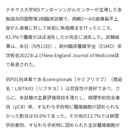
テキサス大学MDアンダーソンがんセンターが主導した多
施設共同国際第2相臨床試験で、病期2～4の皮膚扁平上
皮がん患者に対して術前に免疫療法を行ったところ、
63.3%で腫瘍がほぼ消失したか完全に消失した。試験結
果は、本日（9月12日）、欧州臨床腫瘍学会（ESMO）年
次総会2022およびNew England Journal of Medicine誌
で発表された。
抗PD1抗体薬であるcemiplimab［セミプリマブ］（商品
名：LIBTAYO［リブタヨ］）は忍容性が良好であり、さ
らに、本試験の主要評価項目を満たし、病理学的完全奏
効（pCR）率、すなわち手術時に腫瘍細胞が認められな
かった割合は50.6%であった。その他の12.7%では病理
学的奏効、すなわち手術時に認められた生存腫瘍細胞が