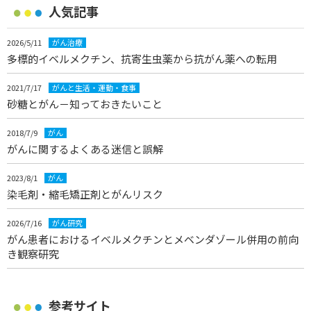
人気記事
2026/5/11
がん治療
多標的イベルメクチン、抗寄生虫薬から抗がん薬への転用
2021/7/17
がんと生活・運動・食事
砂糖とがん－知っておきたいこと
2018/7/9
がん
がんに関するよくある迷信と誤解
2023/8/1
がん
染毛剤・縮毛矯正剤とがんリスク
2026/7/16
がん研究
がん患者におけるイベルメクチンとメベンダゾール併用の前向
き観察研究
参考サイト