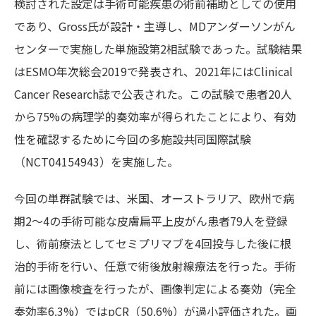
検討された設定は手術可能疾患の術前補助としての使用
であり、Gross氏が設計・主導し、MDアンダーソンがん
センターで実施した単施設第2相試験であった。試験結果
はESMO年次総会2019で発表され、2021年にはClinical
Cancer Research誌で公表された。この試験で患者20人
から75%の病理学的奏効率が得られたことにより、有効
性を確認するために今回の多施設共同国際試験
（NCT04154943）を実施した。
今回の単群試験では、米国、オーストラリア、欧州で病
期2～4の手術可能な皮膚扁平上皮がん患者79人を登録
し、術前療法としてセミプリマブを4回投与した後に根
治的手術を行い、任意で術後放射線療法を行った。手術
前には画像検査を行ったが、画像判定による奏効（完全
奏効率6.3%）ではpCR（50.6%）が過小評価された。画