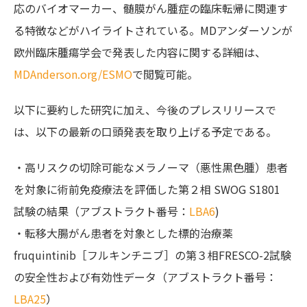
応のバイオマーカー、髄膜がん腫症の臨床転帰に関連す
る特徴などがハイライトされている。MDアンダーソンが
欧州臨床腫瘍学会で発表した内容に関する詳細は、
MDAnderson.org/ESMO
で閲覧可能。
以下に要約した研究に加え、今後のプレスリリースで
は、以下の最新の口頭発表を取り上げる予定である。
・高リスクの切除可能なメラノーマ（悪性黒色腫）患者
を対象に術前免疫療法を評価した第２相 SWOG S1801
試験の結果（アブストラクト番号：
LBA6
)
・転移大腸がん患者を対象とした標的治療薬
fruquintinib［フルキンチニブ］の第３相FRESCO-2試験
の安全性および有効性データ（アブストラクト番号：
LBA25
）