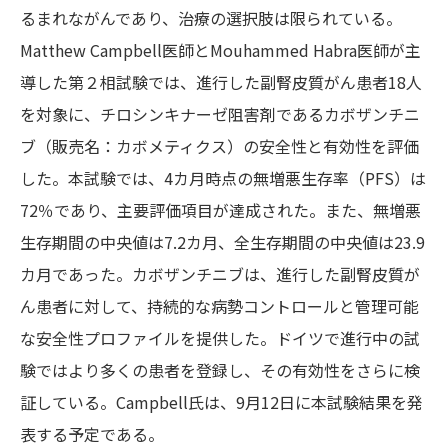
るまれながんであり、治療の選択肢は限られている。
Matthew Campbell医師
と
Mouhammed Habra医師
が主
導した第２相試験では、進行した副腎皮質がん患者18人
を対象に、チロシンキナーゼ阻害剤であるカボザンチニ
ブ（販売名：カボメティクス）の安全性と有効性を評価
した。本試験では、4カ月時点の無増悪生存率（PFS）は
72％であり、主要評価項目が達成された。また、無増悪
生存期間の中央値は7.2カ月、全生存期間の中央値は23.9
カ月であった。カボザンチニブは、進行した副腎皮質が
ん患者に対して、持続的な病勢コントロールと管理可能
な安全性プロファイルを提供した。ドイツで進行中の試
験ではより多くの患者を登録し、その有効性をさらに検
証している。Campbell氏は、9月12日に本試験結果を発
表する予定である。