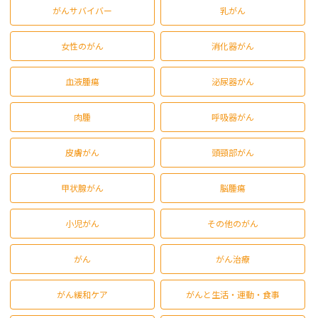
がんサバイバー
乳がん
女性のがん
消化器がん
血液腫瘍
泌尿器がん
肉腫
呼吸器がん
皮膚がん
頭頸部がん
甲状腺がん
脳腫瘍
小児がん
その他のがん
がん
がん治療
がん緩和ケア
がんと生活・運動・食事