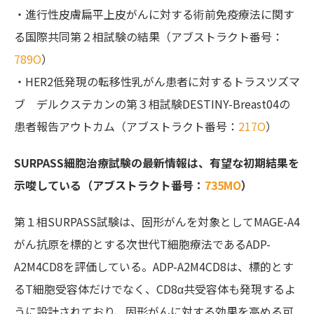
・進行性皮膚扁平上皮がんに対する術前免疫療法に関す
る国際共同第２相試験の結果（アブストラクト番号：
789O
）
・HER2低発現の転移性乳がん患者に対するトラスツズマ
ブ デルクステカンの第３相試験DESTINY-Breast04の
患者報告アウトカム（アブストラクト番号：
217O
）
SURPASS細胞治療試験の最新情報は、有望な初期結果を
示唆している（アブストラクト番号：
735MO
）
第１相SURPASS試験は、固形がんを対象としてMAGE-A4
がん抗原を標的とする次世代T細胞療法であるADP-
A2M4CD8を評価している。ADP-A2M4CD8は、標的とす
るT細胞受容体だけでなく、CD8
α
共受容体も発現するよ
うに設計されており、固形がんに対する効果を高める可