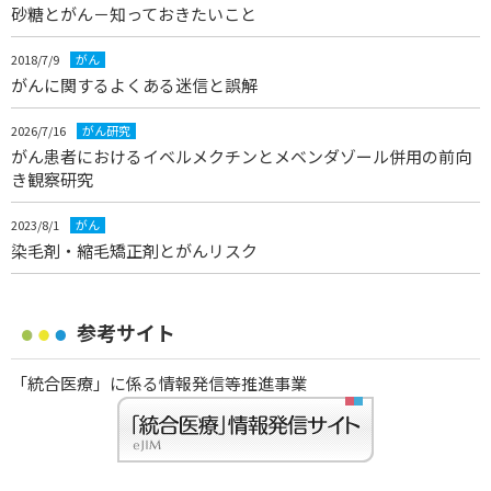
砂糖とがん－知っておきたいこと
2018/7/9
がん
がんに関するよくある迷信と誤解
2026/7/16
がん研究
がん患者におけるイベルメクチンとメベンダゾール併用の前向
き観察研究
2023/8/1
がん
染毛剤・縮毛矯正剤とがんリスク
参考サイト
「統合医療」に係る情報発信等推進事業