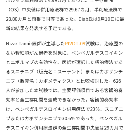
ボルマブ単独療法で4.99カ月であった。全生存期間
（OS）中央値は併用療法群で29.67カ月、単剤療法群で
28.88カ月と両群で同等であった。Diab氏は9月10日に最
新の結果を発表する予定である。
Nizar Tannir医師
が主導した
PIVOT-09
試験は、治療歴の
ない腎細胞がん患者を対象に、ベンペガルデスロイキン
とニボルマブの有効性を、医師が選択した標的療法であ
るスニチニブ（販売名：スーテント）またはカボザンチ
ニブ
（販売名：カボメティクス）
と比較検討した。626
人が参加した本試験では、主要評価項目である客観的奏
効率と全生存期間を達成できなかった。客観的奏効率
は、ベンペガルデスロイキン併用療法で23％、スニチニ
ブまたはカボザンチニブで30.6％であった。ベンペガル
デスロイキン併用療法群の全生存期間中央値は29カ月で