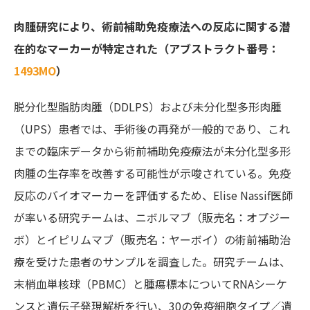
肉腫研究により、術前補助免疫療法への反応に関する潜
在的なマーカーが特定された（アブストラクト番号：
1493MO
）
脱分化型脂肪肉腫（DDLPS）および未分化型多形肉腫
（UPS）患者では、手術後の再発が一般的であり、
これ
までの臨床データ
から術前補助免疫療法が未分化型多形
肉腫の生存率を改善する可能性が示唆されている。免疫
反応のバイオマーカーを評価するため、Elise Nassif医師
が率いる研究チームは、ニボルマブ（販売名：オプジー
ボ）とイピリムマブ（販売名：ヤーボイ）の術前補助治
療を受けた患者のサンプルを調査した。研究チームは、
末梢血単核球（PBMC）と腫瘍標本についてRNAシーケ
ンスと遺伝子発現解析を行い、30の免疫細胞タイプ／遺