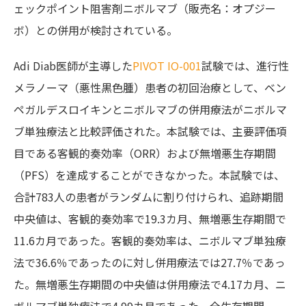
ェックポイント阻害剤ニボルマブ（販売名：オプジー
ボ）との併用が検討されている。
Adi Diab医師
が主導した
PIVOT IO-001
試験では、進行性
メラノーマ（悪性黒色腫）患者の初回治療として、ベン
ペガルデスロイキンとニボルマブの併用療法がニボルマ
ブ単独療法と比較評価された。本試験では、主要評価項
目である客観的奏効率（ORR）および無増悪生存期間
（PFS）を達成することができなかった。本試験では、
合計783人の患者がランダムに割り付けられ、追跡期間
中央値は、客観的奏効率で19.3カ月、無増悪生存期間で
11.6カ月であった。客観的奏効率は、ニボルマブ単独療
法で36.6％であったのに対し併用療法では27.7％であっ
た。無増悪生存期間の中央値は併用療法で4.17カ月、ニ