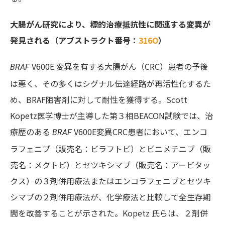
大腸がん研究により、標的治療抵抗性に関連する変異が
発見される（アブストラクト番号：
316O
）
V600E
変異を有する
大腸がん
（CRC）患者の予後
BRAF
は悪く、その多くはシグナル伝達経路が再活性化するた
め、BRAF阻害剤に対して耐性を獲得する。
Scott
Kopetz医学博士
が主導した第３相
BEACON
試験では、治
療歴のある
V600E変異CRC患者において、エンコ
BRAF
ラフェニブ（販売名：ビラフトビ）とビニメチニブ（販
売名：メクトビ）とセツキシマブ（販売名：アービタッ
クス）の３剤併用療法またはエンコラフェニブとセツキ
シマブの２剤併用療法が、
化学療法
と比較して全生存期
間を改善することが示された。Kopetz 氏らは、２剤併