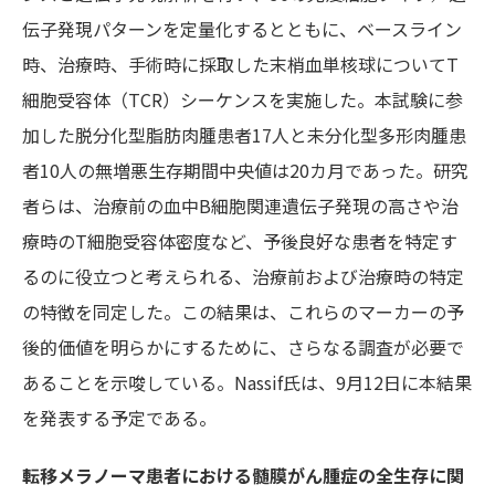
伝子発現パターンを定量化するとともに、ベースライン
時、治療時、手術時に採取した末梢血単核球についてT
細胞受容体（TCR）シーケンスを実施した。本試験に参
加した脱分化型脂肪肉腫患者17人と未分化型多形肉腫患
者10人の無増悪生存期間中央値は20カ月であった。研究
者らは、治療前の血中B細胞関連遺伝子発現の高さや治
療時のT細胞受容体密度など、予後良好な患者を特定す
るのに役立つと考えられる、治療前および治療時の特定
の特徴を同定した。この結果は、これらのマーカーの予
後的価値を明らかにするために、さらなる調査が必要で
あることを示唆している。Nassif氏は、9月12日に本結果
を発表する予定である。
転移メラノーマ患者における髄膜がん腫症の全生存に関