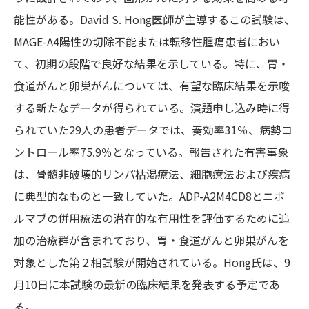
能性がある。
David S. Hong医師
が主導するこの試験は、
MAGE-A4陽性の切除不能または転移性腫瘍患者におい
て、初期の段階で良好な結果を示している。特に、
胃・
食道がん
と
卵巣がん
については、有望な臨床結果を示唆
する新たなデータが得られている。演題申し込み時に得
られていた29人の患者データでは、奏効率31％、病勢コ
ントロール率75.9％となっている。報告された有害事象
は、骨髄非破壊的リンパ枯渇療法、細胞療法および疾病
に典型的なものと一致していた。ADP-A2M4CD8とニボ
ルマブの併用療法の潜在的な有用性を評価するために追
加の治療群が含まれており、胃・食道がんと卵巣がんを
対象とした第２相試験が開始されている。Hong氏は、9
月10日に本試験の最新の臨床結果を発表する予定であ
る。