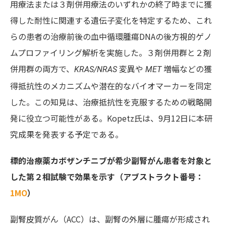
用療法または３剤併用療法のいずれかの終了時までに獲
得した耐性に関連する遺伝子変化を特定するため、これ
らの患者の治療前後の血中循環腫瘍DNAの後方視的ゲノ
ムプロファイリング解析を実施した。３剤併用群と２剤
併用群の両方で、
変異や
増幅などの獲
KRAS/NRAS
MET
得抵抗性のメカニズムや潜在的なバイオマーカーを同定
した。この知見は、治療抵抗性を克服するための戦略開
発に役立つ可能性がある。Kopetz氏は、9月12日に本研
究成果を発表する予定である。
標的治療薬カボザンチニブが希少副腎がん患者を対象と
した第２相試験で効果を示す（アブストラクト番号：
1MO
）
副腎皮質がん（ACC）
は、副腎の外層に腫瘍が形成され