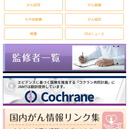
がん研究
がん医療
その他医療
がん検診
喫煙
FDAニュース