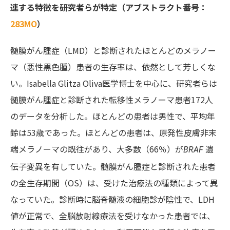
連する特徴を研究者らが特定（アブストラクト番号：
283MO
）
髄膜がん腫症（LMD）と診断されたほとんどのメラノー
マ（悪性黒色腫）患者の生存率は、依然として芳しくな
い。
Isabella Glitza Oliva医学博士
を中心に、研究者らは
髄膜がん腫症と診断された転移性メラノーマ患者172人
のデータを分析した。ほとんどの患者は男性で、平均年
齢は53歳であった。ほとんどの患者は、原発性皮膚非末
端メラノーマの既往があり、大多数（66％）が
遺
BRAF
伝子変異を有していた。髄膜がん腫症と診断された患者
の全生存期間（OS）は、受けた治療法の種類によって異
なっていた。診断時に脳脊髄液の細胞診が陰性で、LDH
値が正常で、全脳放射線療法を受けなかった患者では、