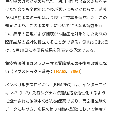
生存率の改善が認められた。
利用可能な最新の治療を受
けた場合でも
全体的に予後が悪いにもかかわらず、
髄膜
がん腫症
患者の一部はより良い生存率を達成した。この
知見により、この患者集団についてさらなる調査を行
い、疾患の管理および
髄膜がん腫症
を対象とした将来の
臨床試験の設計に役立てることができる。Glitza Oliva氏
は、9月10日に本研究成果を発表する予定である。
免疫療法併用はメラノーマと腎臓がんの予後を改善しな
い（アブストラクト番号：
LBA68
、
785O
）
ベンペガルデスロイキン（BEMPEG）は、インターロイ
キン-2（IL-2）免疫シグナル伝達経路を活性化するよう
に設計された治験中のがん治療薬であり、第２相試験の
データに基づき、複数の第３相臨床試験において免疫チ