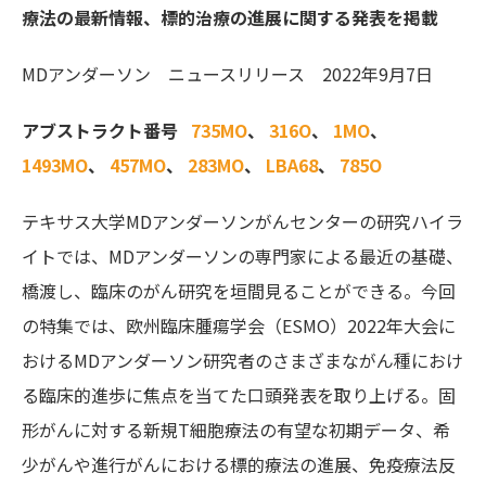
療法の最新情報、標的治療の進展に関する発表を掲載
MDアンダーソン ニュースリリース 2022年9月7日
アブストラクト番号
735MO
、
316O
、
1MO
、
1493MO
、
457MO
、
283MO
、
LBA68
、
785O
テキサス大学MDアンダーソンがんセンターの研究ハイラ
イトでは、MDアンダーソンの専門家による最近の基礎、
橋渡し、臨床のがん研究を垣間見ることができる。今回
の特集では、
欧州臨床腫瘍学会
（ESMO）2022年大会
に
おけるMDアンダーソン研究者のさまざまながん種におけ
る臨床的進歩に焦点を当てた口頭発表を取り上げる。固
形がんに対する新規T細胞療法の有望な初期データ、希
少がんや進行がんにおける
標的療法
の進展、
免疫
療法
反