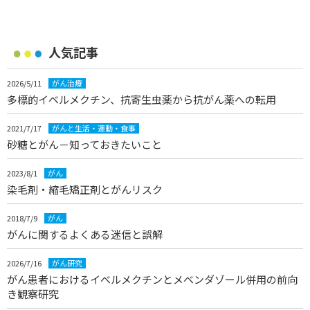
人気記事
2026/5/11
がん治療
多標的イベルメクチン、抗寄生虫薬から抗がん薬への転用
2021/7/17
がんと生活・運動・食事
砂糖とがん－知っておきたいこと
2023/8/1
がん
染毛剤・縮毛矯正剤とがんリスク
2018/7/9
がん
がんに関するよくある迷信と誤解
2026/7/16
がん研究
がん患者におけるイベルメクチンとメベンダゾール併用の前向
き観察研究