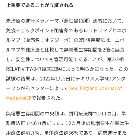
上重要であることが立証される
未治療の進行メラノーマ（悪性黒色腫）患者において、
免疫チェックポイント阻害薬であるレラトリマブとニボ
ルマブ（販売名：オプジーボ）の2剤併用療法は、ニボ
ルマブ単独療法と比較して無増悪生存期間を2倍に延長
し、安全性についても管理可能であることが、第2/3相
RELATIVITY-047臨床試験によって明らかになった。この
試験の結果は、2022年1月5日にテキサス大学MDアンダ
ーソンがんセンターによって
New England Journal of
Medicine誌
で報告された。
無増悪生存期間の中央値は、併用療法群で10.1カ月、単
剤療法群で4.6カ月だった。12カ月後の無増悪生存率は併
用療法群47.7％、単剤療法群36％であり、病勢進行また