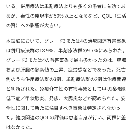
いる。併用療法は単剤療法よりも多くの患者に有効であ
るが、毒性の発現率が50％以上となるなど、QOL（生活
の質）への影響が大きい。
本試験において、グレード3または4の治療関連有害事象
は併用療法群の18.9％、単剤療法群の9.7％にみられた。
グレード3または4の有害事象で最も多かったのは、膵臓
および肝臓の酵素値の上昇、疲労感などであった。死亡
例のうち併用療法群の3例、単剤療法群の2例は治療関連
と判断された。免疫介在性の有害事象として甲状腺機能
低下症／甲状腺炎、発疹、大腸炎などが認められた。安
全性に関して新たに注目すべき事象は特定されなかっ
た。健康関連のQOLの評価は患者自身が行い、両群に差
はなかった。