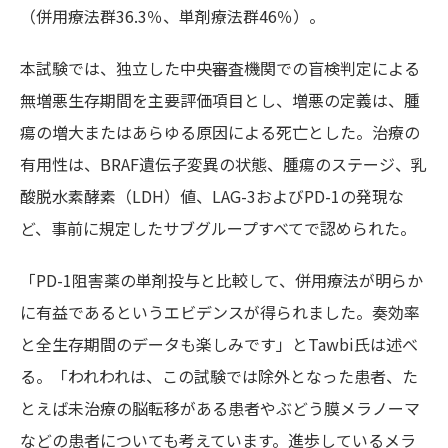
（併用療法群36.3％、単剤療法群46％）。
本試験では、独立した中央審査機関での盲検判定による
無増悪生存期間を主要評価項目とし、増悪の定義は、腫
瘍の増大またはあらゆる原因による死亡とした。治療の
有用性は、BRAF遺伝子変異の状態、腫瘍のステージ、乳
酸脱水素酵素（LDH）値、LAG-3およびPD-1の発現な
ど、事前に規定したサブグループすべてで認められた。
「PD-1阻害薬の単剤投与と比較して、併用療法が明らか
に有益であるというエビデンスが得られました。奏効率
と全生存期間のデータも楽しみです」とTawbi氏は述べ
る。「われわれは、この試験では除外となった患者、た
とえば未治療の脳転移がある患者やぶどう膜メラノーマ
などの患者についても考えています。進歩しているメラ