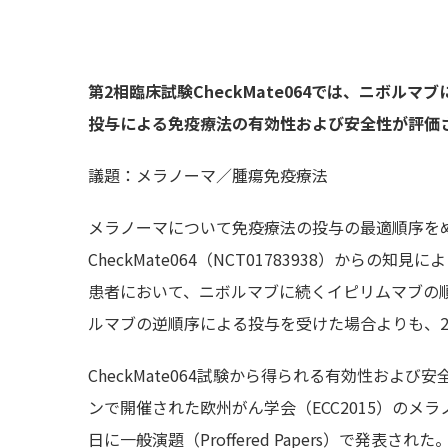
第2相臨床試験CheckMate064では、ニボ
投与による免疫療法の有効性および安全性が評価
議題：メラノーマ／腫瘍免疫療法
メラノーマについて免疫療法の投与の最適順序を
CheckMate064（NCT01783938）か
患者において、ニボルマブに続くイピリムマブの
ルマブの逆順序による投与を受けた場合よりも、2
CheckMate064試験から得られる有効性およ
ンで開催された欧州がん学会（ECC2015）のメ
日に一般演題（Proffered Papers）で発表された