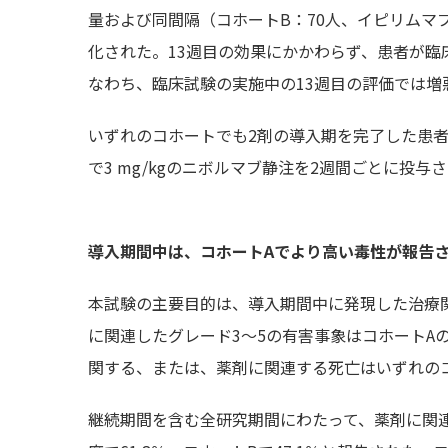
量および同間隔（コホートB：70人、イピリムマ
化された。13週目の効果にかかわらず、患者が
なわち、臨床試験の実施中の13週目の評価では
いずれのコホートでも2剤の導入期を完了した患
で3 mg/kgのニボルマブ静注を2週間ごとに投与
導入期間中は、コホートAでより高い毒性が報告
本試験の主要目的は、導入期間中に発現した治療関
に関連したグレード3～5の有害事象はコホートAの患
関する、または、薬剤に関連する死亡はいずれの
継続期間を含む全研究期間にわたって、薬剤に関連