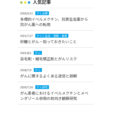
人気記事
2026/5/11
がん治療
多標的イベルメクチン、抗寄生虫薬から
抗がん薬への転用
2021/7/17
がんと生活・運動・食事
砂糖とがん－知っておきたいこと
2023/8/1
がん
染毛剤・縮毛矯正剤とがんリスク
2018/7/9
がん
がんに関するよくある迷信と誤解
2026/7/16
がん研究
がん患者におけるイベルメクチンとメベ
ンダゾール併用の前向き観察研究