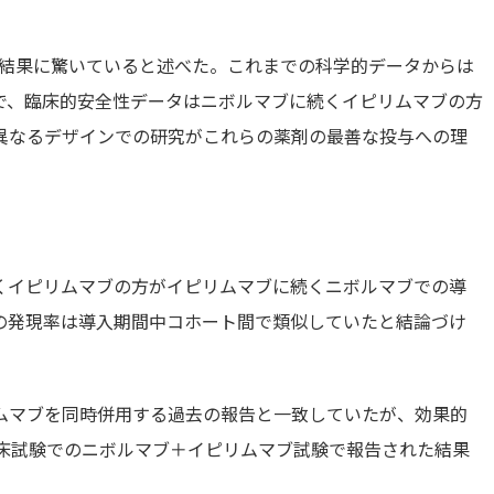
は、今回の結果に驚いていると述べた。これまでの科学的データからは
で、臨床的安全性データはニボルマブに続くイピリムマブの方
異なるデザインでの研究がこれらの薬剤の最善な投与への理
くイピリムマブの方がイピリムマブに続くニボルマブでの導
の発現率は導入期間中コホート間で類似していたと結論づけ
ムマブを同時併用する過去の報告と一致していたが、効果的
臨床試験でのニボルマブ＋イピリムマブ試験で報告された結果