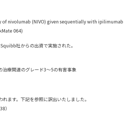
y of nivolumab (NIVO) given sequentially with ipilimumab
ckMate 064)
Myers Squibb社からの出資で実施された。
間中の治療関連のグレード3～5の有害事象
と思われます。下記を参照に訳出いたしました。
3938）