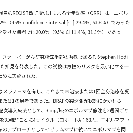
のRECIST改訂版v1.1による全奏効率（ORR）は、ニボル
onfidence interval [CI] 29.4％, 53.8％）であった
者では20.0％（95％ CI 11.4％, 31.3％）であっ
ーバーがん研究所医学部の助教であるF. Stephen Hodi
れた知見を発表した。この試験は毒性のリスクを最小化する一
ために実施された。
なメラノーマを有し、これまで未治療または1回全身治療を受
または1の患者であった。BRAFの突然変異状態にかかわら
逐次導入療法として、3 mg/kgのニボルマブ静注を2週間ごと
注を3週間*ごとに4サイクル（コホートA：68人、ニボルマブ→
序のアプローチとしてイピリムマブに続いてニボルマブを同