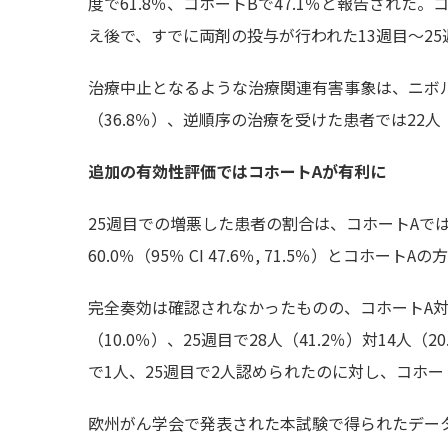
度で61.8％、コホートBで47.1％と報告され
え後で、すでに両剤の投与が行われた13週目～2
治療中止となるような治療関連有害事象は、ニボ
（36.8％）、逆順序の治療を受けた患者では22人
追加の有効性評価ではコホートAが有利に
25週目での増悪した患者の割合は、コホートAでは38.2
60.0％（95％ CI 47.6％, 71.5％）とコホート
完全奏効は確認されなかったものの、コホートA対Bの
（10.0％）、25週目で28人（41.2％）対14人
で1人、25週目で2人認められたのに対し、コホ
欧州がん学会で発表された本試験で得られたデー