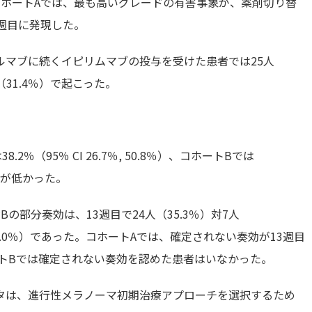
た。コホートAでは、最も高いグレードの有害事象が、薬剤切り替
5週目に発現した。
ルマブに続くイピリムマブの投与を受けた患者では25人
（31.4％）で起こった。
％（95％ CI 26.7％, 50.8％）、コホートBでは
Aの方が低かった。
部分奏効は、13週目で24人（35.3％）対7人
（20.0％）であった。コホートAでは、確定されない奏効が13週目
ートBでは確定されない奏効を認めた患者はいなかった。
タは、進行性メラノーマ初期治療アプローチを選択するため