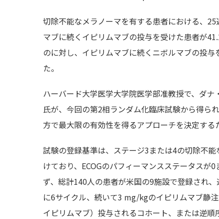
切除不能なメラノーマを有する患者における、25週目
マブに続くイピリムマブの投与を受けた患者が41.2％（95％ c
のに対し、イピリムマブに続くニボルマブの投与を受けた患
た。
ハーバード大学医学大学院医学部准教授で、ダナ・ファ
氏が、今回の第2相ランダム化臨床試験から得ら
方で最大限の有効性を得るアプローチを決定する
試験の登録基準は、ステージ3または4の切除不能
けており、ECOGのパフィーマンスステータスが0
ず、総計140人の患者が米国の9施設で登録され、
に6サイクル、続いて3 mg/kgのイピリムマブ静
イピリムマブ）投与されるコホート、または逆順