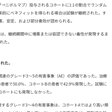
ブ→ニボルマブ）投与されるコホートに1:1の割合でランダム
臨床的にベネフィットを得られる場合は試験が継続された。す
増悪、安定、および部分奏効が認められる。
者は、継続期間中に増悪または容認できない毒性が発現するま
された。
された。
連のグレード3～5の有害事象（AE）の評価であった。治療
者で50.0％、コホートBの患者で42.9％発現した。試験に
コホートにも発現しなかった。
するグレード3～4の有害事象は、コホートAではより高い頻