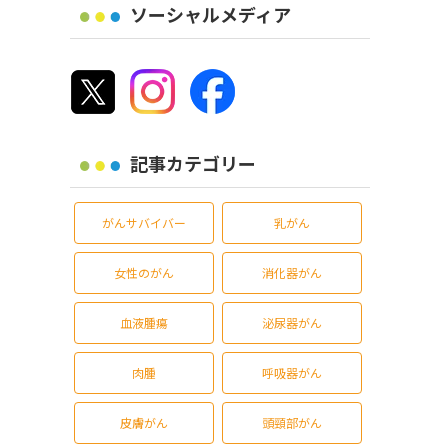
ソーシャルメディア
記事カテゴリー
がんサバイバー
乳がん
女性のがん
消化器がん
血液腫瘍
泌尿器がん
肉腫
呼吸器がん
皮膚がん
頭頸部がん