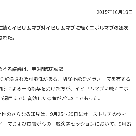
2015年10月18日
ルマブに続くイピリムマブ対イピリムマブに続くニボルマブの逐次
された。
めぐる議論は、第2相臨床試験
らの知見により解決された可能性がある。切除不能なメラノーマを有する
順序による一時投与を受けた方が、イピリムマブに続くニボ
5週目までに奏効した患者が2倍以上であった。
び安全性のさらなる知見は、9月25～29日にオーストリアのウィー
ラノーマおよび皮膚がんの一般演題セッションにおいて、9月27
。