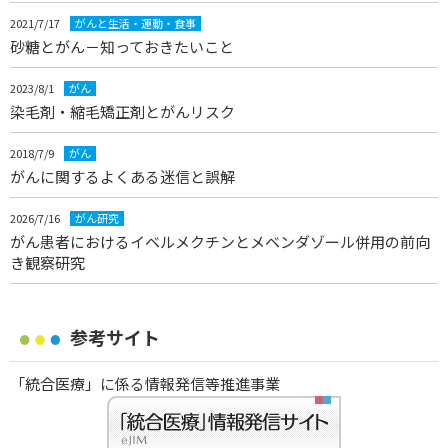
2021/7/17
がんと生活・運動・食事
砂糖とがん－知っておきたいこと
2023/8/1
がん
染毛剤・縮毛矯正剤とがんリスク
2018/7/9
がん
がんに関するよくある迷信と誤解
2026/7/16
がん研究
がん患者におけるイベルメクチンとメベンダゾール併用の前向
き観察研究
参考サイト
「統合医療」に係る情報発信等推進事業