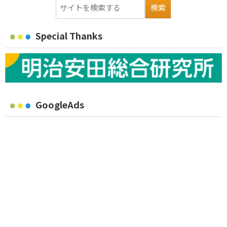
Special Thanks
GoogleAds