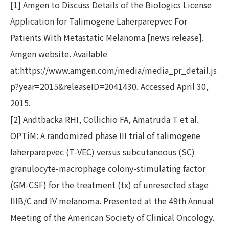
[1] Amgen to Discuss Details of the Biologics License
Application for Talimogene Laherparepvec For
Patients With Metastatic Melanoma [news release].
Amgen website. Available
at:https://www.amgen.com/media/media_pr_detail.js
p?year=2015&releaseID=2041430. Accessed April 30,
2015.
[2] Andtbacka RHI, Collichio FA, Amatruda T et al.
OPTiM: A randomized phase III trial of talimogene
laherparepvec (T-VEC) versus subcutaneous (SC)
granulocyte-macrophage colony-stimulating factor
(GM-CSF) for the treatment (tx) of unresected stage
IIIB/C and IV melanoma. Presented at the 49th Annual
Meeting of the American Society of Clinical Oncology.