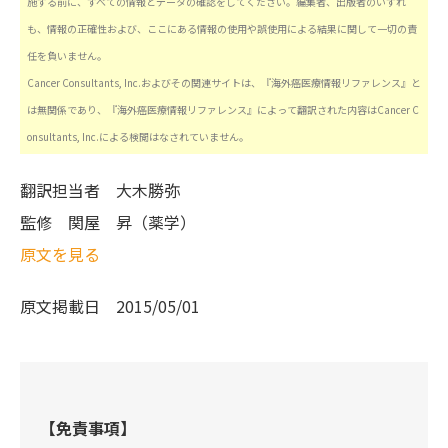
施する前に、すべての情報とデータの確認をしてください。編集者、出版者のいずれ
も、情報の正確性および、ここにある情報の使用や誤使用による結果に関して一切の責
任を負いません。
Cancer Consultants, Inc.およびその関連サイトは、『海外癌医療情報リファレンス』と
は無関係であり、『海外癌医療情報リファレンス』によって翻訳された内容はCancer C
onsultants, Inc.による検閲はなされていません。
翻訳担当者
大木勝弥
監修
関屋 昇（薬学）
原文を見る
原文掲載日
2015/05/01
【免責事項】