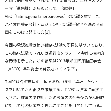
米国食品医薬品局（FDA）諮問委員会は、転移性メラノ
ーマ（黒色腫）治療薬として、治験薬T-
VEC（talimogene laherparepvec）の承認を推奨した。
バイオ医薬品会社アムジェン社は承認手続きを進める計
画をこのほど発表した[1]。
今回の承認推奨は第3相臨床試験の所見に基づいており、
この臨床試験でT-VEC は進行性メラノーマ患者に持続的
な奏効を示した。この結果は2013年米国臨床腫瘍学会
（ASCO）年次総会で発表されている[2]。
T-VECは免疫療法の一種であり、特別に設計したウイル
スを用いてがん細胞を破壊する。T-VECは腫瘍に直接注
入され、腫瘍内で作用したのち体内の他部位のがん細胞
に対して免疫反応を引き起こすことを目的としている。