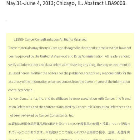
May 31-June 4, 2013; Chicago, IL. Abstract LBA9008.
c1998- CancerConsultants.comAll Rights Reserved.
These materials may discuss uses and dosages for therapeutic products that have not
been approved by the United States Food and Drug Administration. All readers should
verify all information and data before administering any drug, therapy or treatment di
scussed herein. Neither the editors nor the publisher accepts any responsibility for the
accuracy of the information or consequences from the use or misuse of the information
contained herein.
Cancer Consultants, Inc. and its affiliates have no association with Cancer Info Transl
ation References and the content translated by Cancer Info Translation References has
not been reviewed by Cancer Consultants, Inc.
本資料は米国食品医薬品局の承認を受けていない治療製品の使用と投薬について記載さ
れていることがあります。全読者はここで論じられている薬物の投与、治療、処置を実