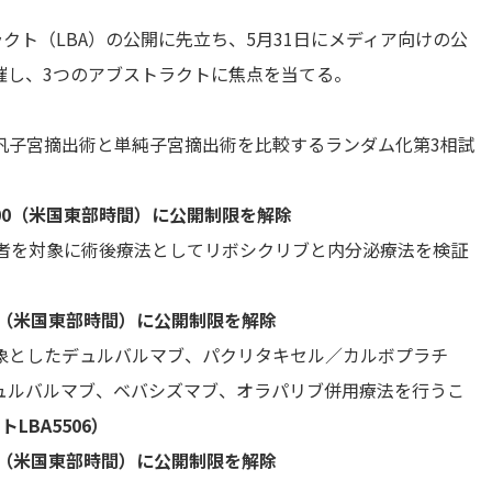
クト（LBA）の公開に先立ち、5月31日にメディア向けの公
催し、3つのアブストラクトに焦点を当てる。
子宮摘出術と単純子宮摘出術を比較するランダム化第3相試
:00（米国東部時間）に公開制限を解除
後患者を対象に術後療法としてリボシクリブと内分泌療法を検証
時（米国東部時間）に公開制限を解除
としたデュルバルマブ、パクリタキセル／カルボプラチ
ュルバルマブ、ベバシズマブ、オラパリブ併用療法を行うこ
LBA5506）
時（米国東部時間）に公開制限を解除