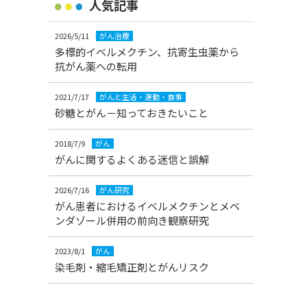
人気記事
2026/5/11
がん治療
多標的イベルメクチン、抗寄生虫薬から
抗がん薬への転用
2021/7/17
がんと生活・運動・食事
砂糖とがん－知っておきたいこと
2018/7/9
がん
がんに関するよくある迷信と誤解
2026/7/16
がん研究
がん患者におけるイベルメクチンとメベ
ンダゾール併用の前向き観察研究
2023/8/1
がん
染毛剤・縮毛矯正剤とがんリスク