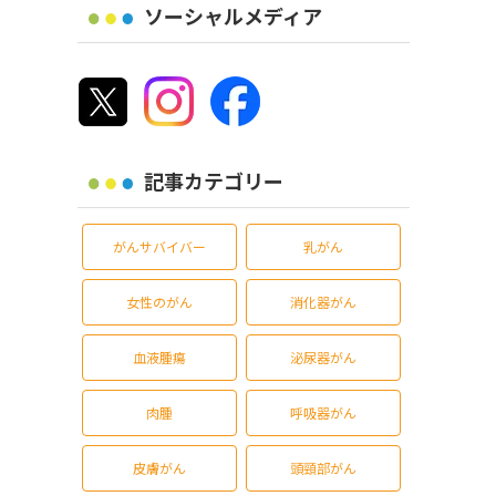
ソーシャルメディア
記事カテゴリー
がんサバイバー
乳がん
女性のがん
消化器がん
血液腫瘍
泌尿器がん
肉腫
呼吸器がん
皮膚がん
頭頸部がん