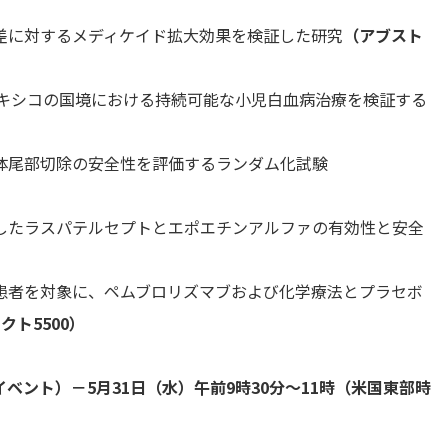
に対するメディケイド拡大効果を検証した研究
（アブスト
キシコの国境における持続可能な小児白血病治療を検証する
体尾部切除の安全性を評価するランダム化試験
たラスパテルセプトとエポエチンアルファの有効性と安全
者を対象に、ペムブロリズマブおよび化学療法とプラセボ
クト5500）
ント）－5月31日（水）午前9時30分〜11時（米国東部時