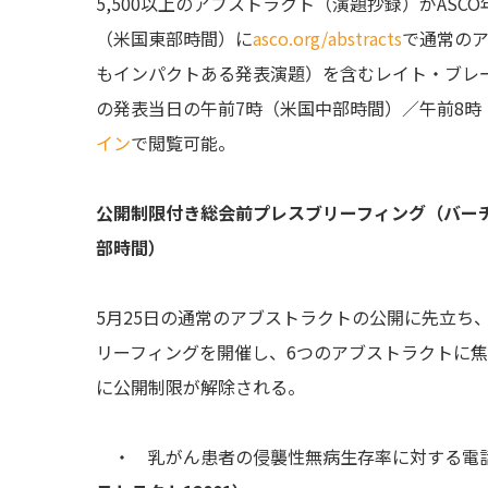
5,500以上のアブストラクト（演題抄録）がASC
（米国東部時間）に
asco.org/abstracts
で通常の
もインパクトある発表演題）を含むレイト・ブレー
の発表当日の午前7時（米国中部時間）／午前8
イン
で閲覧可能。
公開制限付き総会前プレスブリーフィング（バーチ
部時間）
5月25日の通常のアブストラクトの公開に先立ち
リーフィングを開催し、6つのアブストラクトに焦
に公開制限が解除される。
・ 乳がん患者の侵襲性無病生存率に対する電話