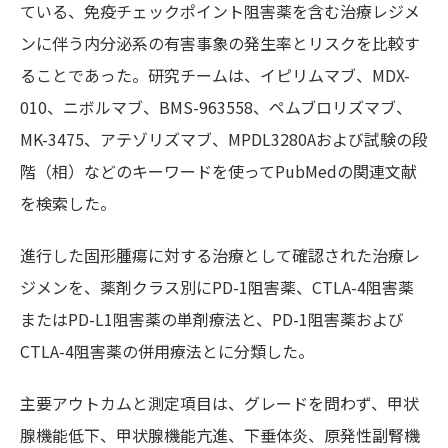
ている、免疫チェックポイント阻害薬を含む治療レジメ
ンに伴う内分泌系の有害事象の発生率とリスクを比較す
ることであった。研究チームは、イピリムマブ、MDX-
010、ニボルマブ、BMS-963558、ペムブロリズマブ、
MK-3475、アテゾリズマブ、MPDL3280Aおよび試験の段
階（相）などのキーワードを使ってPubMedの関連文献
を検索した。
進行した固形腫瘍に対する治療として確認された治療レ
ジメンを、薬剤クラス別にPD-1阻害薬、CTLA-4阻害薬
またはPD-L1阻害薬の単剤療法と、PD-1阻害薬および
CTLA-4阻害薬の併用療法とに分類した。
主要アウトカムと測定項目は、グレードを問わず、甲状
腺機能低下、甲状腺機能亢進、下垂体炎、原発性副腎機