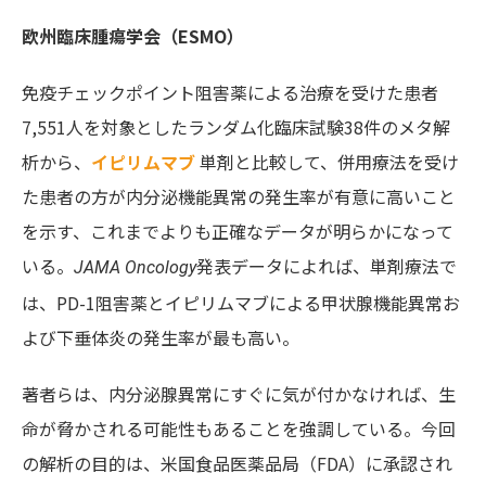
欧州臨床腫瘍学会（ESMO）
免疫チェックポイント阻害薬による治療を受けた患者
7,551人を対象としたランダム化臨床試験38件のメタ解
析から、
イピリムマブ
単剤と比較して、併用療法を受け
た患者の方が内分泌機能異常の発生率が有意に高いこと
を示す、これまでよりも正確なデータが明らかになって
いる。
発表データによれば、単剤療法で
JAMA Oncology
は、PD-1阻害薬とイピリムマブによる甲状腺機能異常お
よび下垂体炎の発生率が最も高い。
著者らは、内分泌腺異常にすぐに気が付かなければ、生
命が脅かされる可能性もあることを強調している。今回
の解析の目的は、米国食品医薬品局（FDA）に承認され