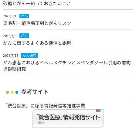
砂糖とがん－知っておきたいこと
2023/8/1
がん
染毛剤・縮毛矯正剤とがんリスク
2018/7/9
がん
がんに関するよくある迷信と誤解
2026/7/16
がん研究
がん患者におけるイベルメクチンとメベンダゾール併用の前向
き観察研究
参考サイト
「統合医療」に係る情報発信等推進事業