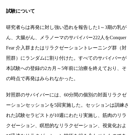
試験について
研究者らは再発に対し強い恐れを報告した
1
～
3
期の乳が
ん、大腸がん、メラノーマのサバイバー
222
人を
Conquer
Fear
介入群またはリラクゼーショントレーニング群（対
照群）にランダムに割り付けた。すべてのサバイバーが
本試験への登録の
2
カ月～
5
年前に治療を終えており、そ
の時点で再発はみられなかった。
対照群のサバイバーには、
60
分間の個別の対面リラクゼ
ーションセッションを
5
回実施した。セッションは訓練さ
れた試験セラピストが
10
週にわたり実施し、筋肉のリラ
クゼーション、瞑想的なリラクゼーション、視覚化およ