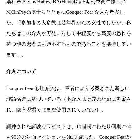
瘍科医
Phyllis Butow, BA(Hons)Dip Ed,
公衆衛生修士の
MClinPsych
博士らとともに
Conquer Fear
介入を考案し
た。「
参加者の大多数は若年乳がんの女性でしたが、私
たちはこの介入が再発に対して中程度から高度の恐れを
持つ他の患者にも適応するものであることを期待してい
ます」。
介入について
Conquer Fear
心理介入は、筆者により考案された新しい
理論構造に基づいている（本介入は研究のために考案さ
れ、臨床現場ではまだ使用されていない）。
訓練された試験セラピストは、
10
週間にわたり個別に
60
～
90
分の対面セッションを
5
回実施した。
Conquer Fear
が