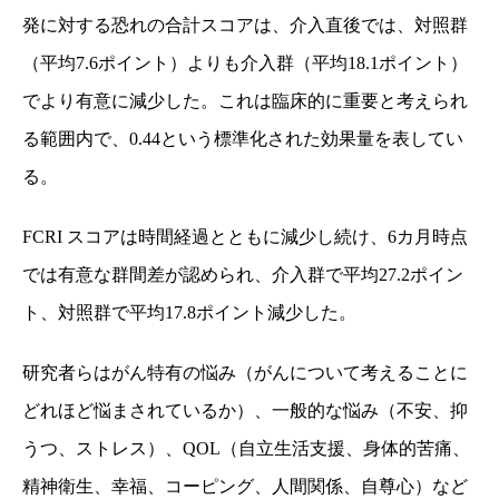
発に対する恐れの合計スコアは、介入直後では、対照群
（平均
7.6
ポイント）よりも介入群（平均
18.1
ポイント）
でより有意に減少した。
これは臨床的に重要と考えられ
る範囲内で、
0.44
という標準化された効果量を表してい
る。
FCRI
スコアは時間経過とともに減少し続け、
6
カ月時点
では有意な群間差が認められ、介入群で平均
27.2
ポイン
ト、対照群で平均
17.8
ポイント減少した。
研究者らはがん特有の悩み（がんについて考えることに
どれほど悩まされているか）、一般的な悩み（不安、抑
うつ、ストレス）、
QOL
（自立生活支援、身体的苦痛、
精神衛生、幸福、コーピング、人間関係、自尊心）など