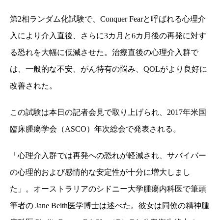
第
2
相ランダム化試験で、
Conquer Fear
と呼ばれる心理介
入により介入直後、さらに
3
カ月と
6
カ月後の再発に対す
る恐れを大幅に低減させた。治療直後の心理介入群で
は、一般的な不安、がん特有の悩み、
QOL
がより良好に
改善された。
この試験は本日の記者会見で取り上げられ、
2017
年米国
臨床腫瘍学会（
ASCO
）年次総会で発表される。
「心理介入群では再発への恐れが軽減され、サバイバー
の心理的および感情的な安定性が十分に増大しまし
た」。オーストラリアのシドニー大学腫瘍内科医で筆頭
筆者の
Jane Beith
医学博士は述べた。彼女は同僚の精神腫