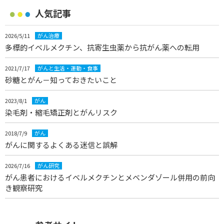
人気記事
2026/5/11
がん治療
多標的イベルメクチン、抗寄生虫薬から抗がん薬への転用
2021/7/17
がんと生活・運動・食事
砂糖とがん－知っておきたいこと
2023/8/1
がん
染毛剤・縮毛矯正剤とがんリスク
2018/7/9
がん
がんに関するよくある迷信と誤解
2026/7/16
がん研究
がん患者におけるイベルメクチンとメベンダゾール併用の前向
き観察研究