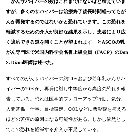
「がんサバイバーの数はこれまでにないほど増えていま
すが、多くのサバイバーは治療終了後長時間経っても
が
んが再発するのではないかと恐れています。この恐れを
軽減するための介入が良好な結果を示し、患者により広
く適応できる道を開くことが望まれます」と
ASCO
の乳
がん専門医で米国内科学会名誉上級会員（
FACP
）の
Don
S. Dizon
医師は述べた。
すべてのがんサバイバーの約
50
％および若年乳がんサバ
イバーの
70
％が、再発に対し中等度から高度の恐れを報
告している。恐れは医学的フォローアップ行動、気分、
人間関係、仕事、目標設定、
QOL
などに悪影響を与える
ほどの苦痛の原因になる可能性がある。しかし依然とし
てこの恐れを軽減する介入が不足している。