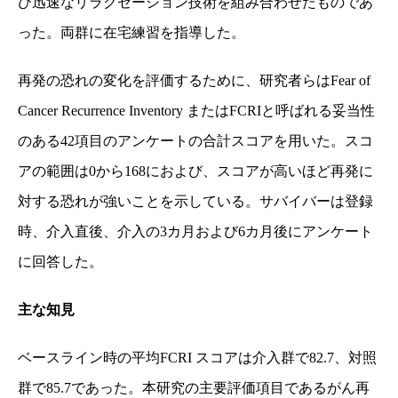
び迅速なリラクゼーション技術を組み合わせたものであ
った。両群に在宅練習を指導した。
再発の恐れの変化を評価するために、研究者らは
Fear of
Cancer Recurrence Inventory
または
FCRI
と呼ばれる妥当性
のある
42
項目のアンケートの合計スコアを用いた。スコ
アの範囲は
0
から
168
におよび、スコアが高いほど再発に
対する恐れが強いことを示している。サバイバーは登録
時、介入直後、介入の
3
カ月および
6
カ月後にアンケート
に回答した。
主な知見
ベースライン時の平均
FCRI
スコアは介入群で
82.7
、対照
群で
85.7
であった。本研究の主要評価項目であるがん再