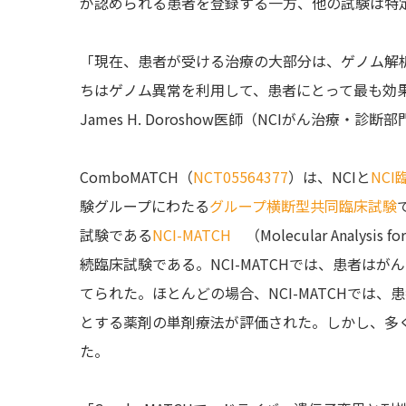
が認められる患者を登録する一方、他の試験は特
「現在、患者が受ける治療の大部分は、ゲノム解析
ちはゲノム異常を利用して、患者にとって最も効
James H. Doroshow医師（NCIがん治療・診
ComboMATCH（
NCT05564377
）は、NCIと
NC
験グループにわたる
グループ横断型共同臨床試験
試験である
NCI-MATCH
（Molecular Analys
続臨床試験である。NCI-MATCHでは、患者は
てられた。ほとんどの場合、NCI-MATCHでは
とする薬剤の単剤療法が評価された。しかし、多
た。