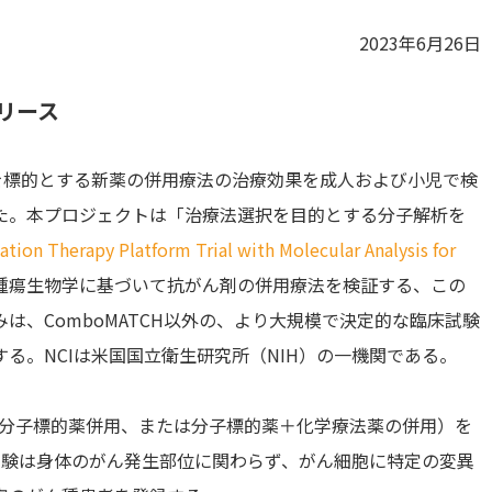
2023年6月26日
リース
を標的とする新薬の併用療法の治療効果を成人および小児で検
た。本プロジェクトは「治療法選択を目的とする分子解析を
tion Therapy Platform Trial with Molecular Analysis for
腫瘍生物学に基づいて抗がん剤の併用療法を検証する、この
は、ComboMATCH以外の、より大規模で決定的な臨床試験
る。NCIは米国国立衛生研究所（NIH）の一機関である。
類の分子標的薬併用、または分子標的薬＋化学療法薬の併用）を
試験は身体のがん発生部位に関わらず、がん細胞に特定の変異