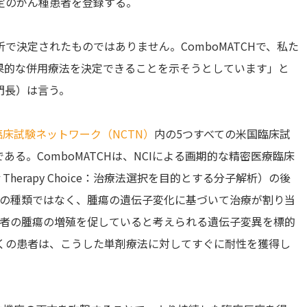
定のがん種患者を登録する。
で決定されたものではありません。ComboMATCHで、私た
果的な併用療法を決定できることを示そうとしています」と
断部門長）は言う。
I臨床試験ネットワーク（NCTN
）
内の5つすべての米国臨床試
である。ComboMATCHは、NCIによる画期的な精密医療臨床
is for Therapy Choice：治療法選択を目的とする分子解析）の後
がんの種類ではなく、腫瘍の遺伝子変化に基づいて治療が割り当
、患者の腫瘍の増殖を促していると考えられる遺伝子変異を標的
くの患者は、こうした単剤療法に対してすぐに耐性を獲得し