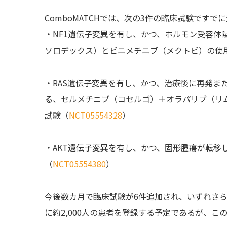
ComboMATCHでは、次の3件の臨床試験です
・NF1遺伝子変異を有し、かつ、ホルモン受容体
ソロデックス）とビニメチニブ（メクトビ）の使
・RAS遺伝子変異を有し、かつ、治療後に再発ま
る、セルメチニブ（コセルゴ）＋オラパリブ（リ
試験（
NCT05554328
）
・AKT遺伝子変異を有し、かつ、固形腫瘍が転移
（
NCT05554380
）
今後数カ月で臨床試験が6件追加され、いずれさらに
に約2,000人の患者を登録する予定であるが、こ