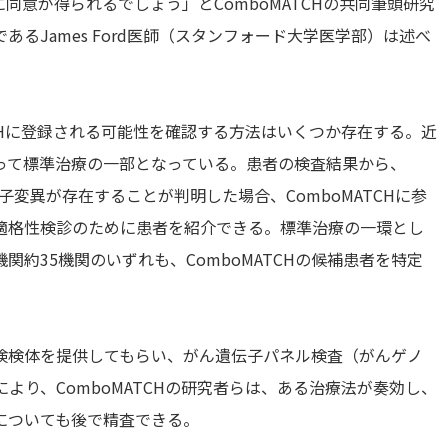
意が得られるでしょう」とComboMATCHの共同筆頭研究
者であるJames Ford医師（スタンフォード大学医学部）は述べ
TCHに登録される可能性を確認する方法はいくつか存在する。近
って標準治療の一部となっている。患者の検査結果から、
伝子変異が存在することが判明した場合、ComboMATCHに参
適格性検診のために患者を紹介できる。標準治療の一環とし
約35機関のいずれも、ComboMATCHの候補患者を特定
検検体を提供してもらい、がん遺伝子パネル検査（がんゲノ
より、ComboMATCHの研究者らは、ある治療法が奏効し、
についても後で精査できる。