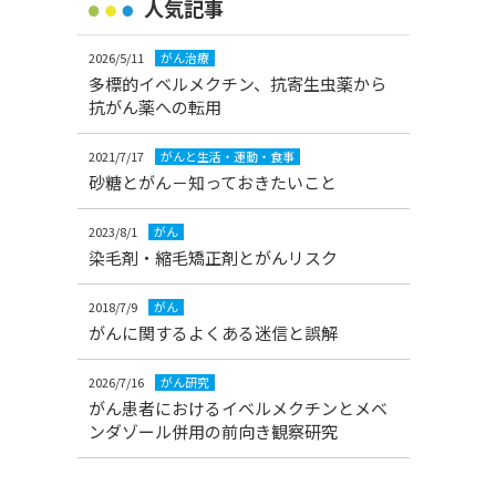
人気記事
2026/5/11
がん治療
多標的イベルメクチン、抗寄生虫薬から
抗がん薬への転用
2021/7/17
がんと生活・運動・食事
砂糖とがん－知っておきたいこと
2023/8/1
がん
染毛剤・縮毛矯正剤とがんリスク
2018/7/9
がん
がんに関するよくある迷信と誤解
2026/7/16
がん研究
がん患者におけるイベルメクチンとメベ
ンダゾール併用の前向き観察研究