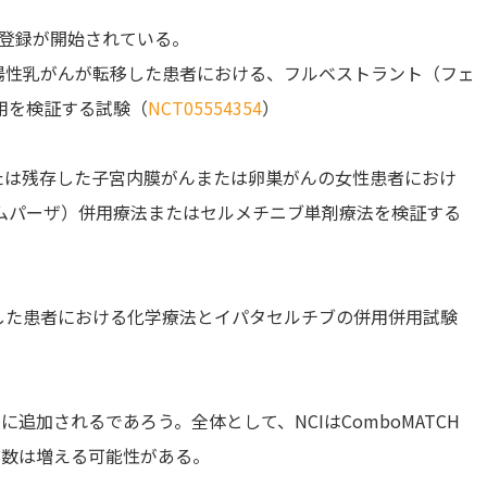
でに登録が開始されている。
陽性乳がんが転移した患者における、フルベストラント（フェ
用を検証する試験（
NCT05554354
）
たは残存した子宮内膜がんまたは卵巣がんの女性患者におけ
ムパーザ）併用療法またはセルメチニブ単剤療法を検証する
した患者における化学療法とイパタセルチブの併用併用試験
追加されるであろう。全体として、NCIはComboMATCH
の数は増える可能性がある。