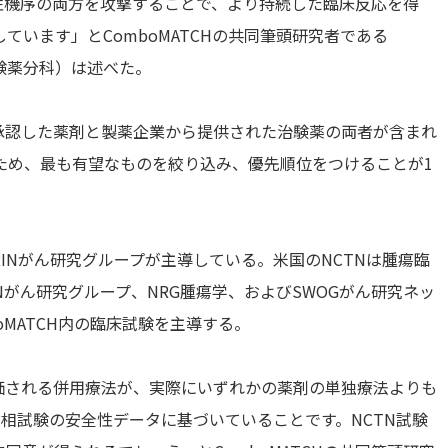
耐性機序の両方を攻撃することで、より持続した臨床反応を得
います」とComboMATCHの共同筆頭研究者である
門治験薬分科）は述べた。
承認した薬剤と製薬企業から提供された治験薬の両者が含まれ
ため、最も有望なものを絞り込み、優先順位をつけることが1
ACRINがん研究グループが主導している。米国のNCTNは腫瘍臨
INがん研究グループ、NRG腫瘍学、およびSWOGがん研究ネッ
oMATCH内の臨床試験を主導する。
で評価される併用療法が、実際にいずれかの薬剤の単独療法よりも
相試験の安全性データに基づいていることです。NCTN試験