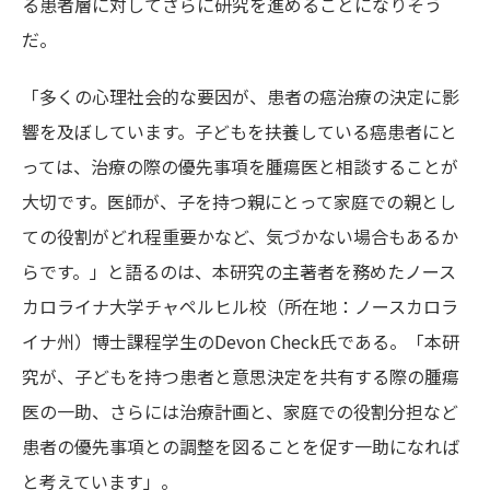
る患者層に対してさらに研究を進めることになりそう
だ。
「多くの心理社会的な要因が、患者の癌治療の決定に影
響を及ぼしています。子どもを扶養している癌患者にと
っては、治療の際の優先事項を腫瘍医と相談することが
大切です。医師が、子を持つ親にとって家庭での親とし
ての役割がどれ程重要かなど、気づかない場合もあるか
らです。」と語るのは、本研究の主著者を務めたノース
カロライナ大学チャペルヒル校（所在地：ノースカロラ
イナ州）博士課程学生のDevon Check氏である。「本研
究が、子どもを持つ患者と意思決定を共有する際の腫瘍
医の一助、さらには治療計画と、家庭での役割分担など
患者の優先事項との調整を図ることを促す一助になれば
と考えています」。