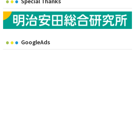
Special Thanks
GoogleAds