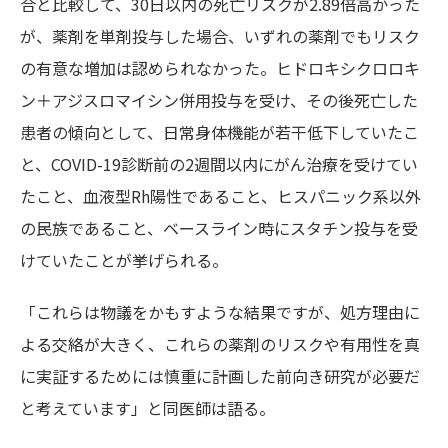
合と比較して、30日以内の死亡リスクが2.89倍高かった
が、薬剤を単剤投与した場合、いずれの薬剤でもリスク
の有意な増加は認められなかった。ヒドロキシクロロキ
ン＋アジスロマイシン併用投与を受け、その後死亡した
患者の傾向として、日常身体機能が若干低下していたこ
と、COVID-19診断前の2週間以内にがん治療を受けてい
たこと、血液型Rh陽性であること、ヒスパニック系以外
の民族であること、ベースライン時にスタチン投与を受
けていたことが挙げられる。
「これらは物議をかもすような結果ですが、処方理由に
よる交絡が大きく、これらの薬剤のリスクや有用性を真
に実証するためには慎重に計画した前向き研究が必要だ
と考えています」と同医師は語る。