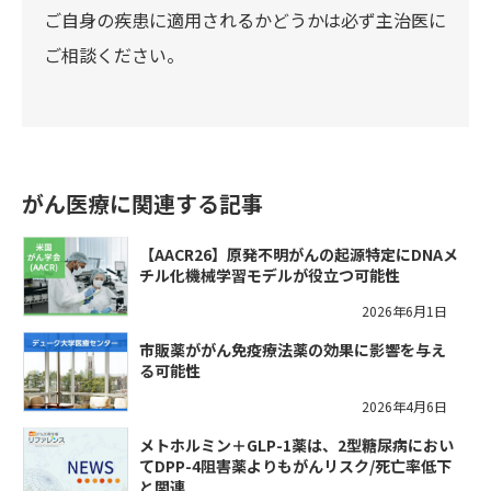
ご自身の疾患に適用されるかどうかは必ず主治医に
ご相談ください。
がん医療に関連する記事
【AACR26】原発不明がんの起源特定にDNAメ
チル化機械学習モデルが役立つ可能性
2026年6月1日
市販薬ががん免疫療法薬の効果に影響を与え
る可能性
2026年4月6日
メトホルミン＋GLP-1薬は、2型糖尿病におい
てDPP-4阻害薬よりもがんリスク/死亡率低下
と関連