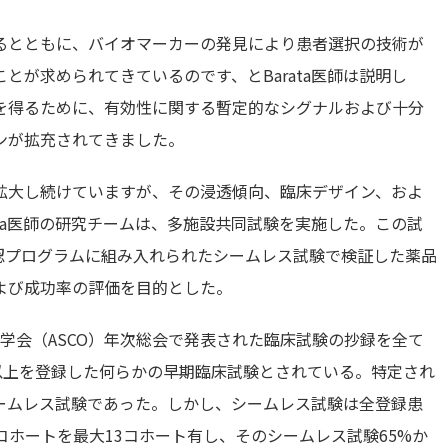
るとともに、バイオマーカーの発見により患者選択の技術が
とが求められてきているのです、とBarata医師は説明し
を得るために、有効性に関する暫定的なシグナルおよび十分
ンが拡充されてきました。
拡大し続けていますが、その浸透傾向、臨床デザイン、およ
rata医師の研究チームは、多施設共同試験を実施した。この試
認プログラムに組み入れられたシームレス試験で検証した薬品
よび成功率の評価を目的とした。
腫瘍学会（ASCO）年次総会で発表された臨床試験の抄録を全て
以上を登録した何らかの早期臨床試験とされている。特定され
）がシームレス試験であった。しかし、シームレス試験は全登録患
コホートを最大13コホート有し、そのシームレス試験65%か