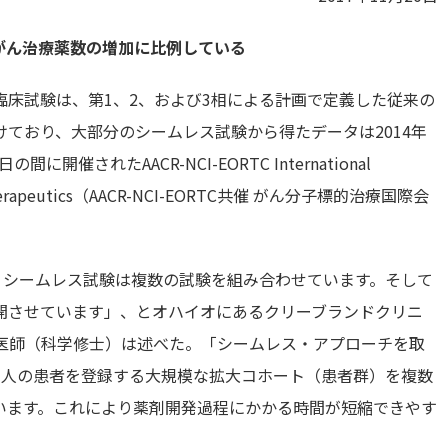
がん治療薬数の増加に比例している
床試験は、第1、2、および3相による計画で定義した従来の
ており、大部分のシームレス試験から得たデータは2014年
催されたAACR-NCI-EORTC International
ncer Therapeutics（AACR-NCI-EORTC共催 がん分子標的治療国際会
、シームレス試験は複数の試験を組み合わせています。そして
開させています」、とオハイオにあるクリーブランドクリニ
ata医師（科学修士）は述べた。「シームレス・アプローチを取
百人の患者を登録する大規模な拡大コホート（患者群）を複数
います。これにより薬剤開発過程にかかる時間が短縮できやす