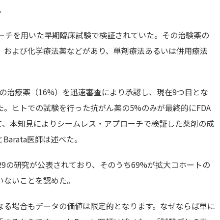
。
ローチを用いた早期臨床試験で検証されていた。その治験薬の
、および化学療法薬などがあり、単剤療法あるいは併用療法
つの治療薬（16%）を迅速審査により承認し、現在9つ目とな
。ヒトでの試験を行った抗がん薬の5%のみが最終的にFDA
て、本知見によりシームレス・アプローチで検証した薬剤の成
arata医師は述べた。
29の研究が公表されており、そのうち69%が拡大コホートの
いないことを認めた。
なる場合もデータの価値は限定的となります。なぜならば単に