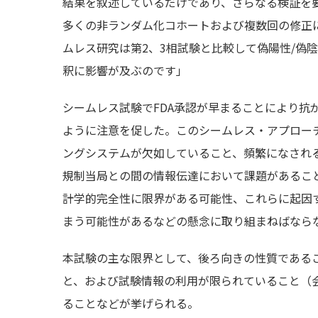
結果を叙述しているだけであり、さらなる検証を要
多くの非ランダム化コホートおよび複数回の修正
ムレス研究は第2、3相試験と比較して偽陽性/偽
釈に影響が及ぶのです」
シームレス試験でFDA承認が早まることにより抗が
ように注意を促した。このシームレス・アプロー
ングシステムが欠如していること、頻繁になされ
規制当局との間の情報伝達において課題があるこ
計学的完全性に限界がある可能性、これらに起因
まう可能性があるなどの懸念に取り組まねばなら
本試験の主な限界として、後ろ向きの性質である
と、および試験情報の利用が限られていること（
ることなどが挙げられる。