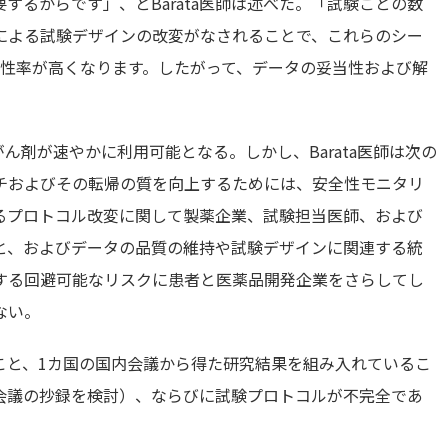
するからです」、とBarata医師は述べた。「試験ごとの数
による試験デザインの改変がなされることで、これらのシー
陰性率が高くなります。したがって、データの妥当性および解
ん剤が速やかに利用可能となる。しかし、Barata医師は次の
チおよびその転帰の質を向上するためには、安全性モニタリ
るプロトコル改変に関して製薬企業、試験担当医師、および
と、およびデータの品質の維持や試験デザインに関連する統
する回避可能なリスクに患者と医薬品開発企業をさらしてし
ない。
こと、1カ国の国内会議から得た研究結果を組み入れているこ
会議の抄録を検討）、ならびに試験プロトコルが不完全であ