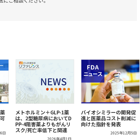
医にご相談ください。
薬
メトホルミン＋GLP-1薬
バイオシミラーの開発促
可
は、2型糖尿病においてD
進と医薬品コスト削減に
PP-4阻害薬よりもがんリ
向けた指針を発表
スク/死亡率低下と関連
月6日
2025年12月5日
2026年4月1日