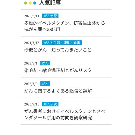
人気記事
2026/5/11
がん治療
多標的イベルメクチン、抗寄生虫薬から
抗がん薬への転用
2021/7/17
がんと生活・運動・食事
砂糖とがん－知っておきたいこと
2023/8/1
がん
染毛剤・縮毛矯正剤とがんリスク
2018/7/9
がん
がんに関するよくある迷信と誤解
2026/7/16
がん研究
がん患者におけるイベルメクチンとメベ
ンダゾール併用の前向き観察研究