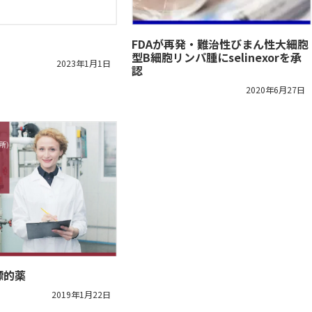
FDAが再発・難治性びまん性大細胞
型B細胞リンパ腫にselinexorを承
2023年1月1日
認
2020年6月27日
標的薬
2019年1月22日