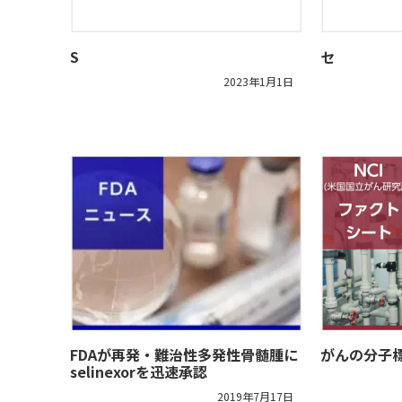
S
セ
2023年1月1日
FDAが再発・難治性多発性骨髄腫に
がんの分子
selinexorを迅速承認
2019年7月17日