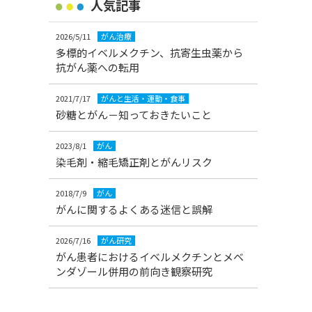
人気記事
2026/5/11
がん治療
多標的イベルメクチン、抗寄生虫薬から
抗がん薬への転用
2021/7/17
がんと生活・運動・食事
砂糖とがん－知っておきたいこと
2023/8/1
がん
染毛剤・縮毛矯正剤とがんリスク
2018/7/9
がん
がんに関するよくある迷信と誤解
2026/7/16
がん研究
がん患者におけるイベルメクチンとメベ
ンダゾール併用の前向き観察研究