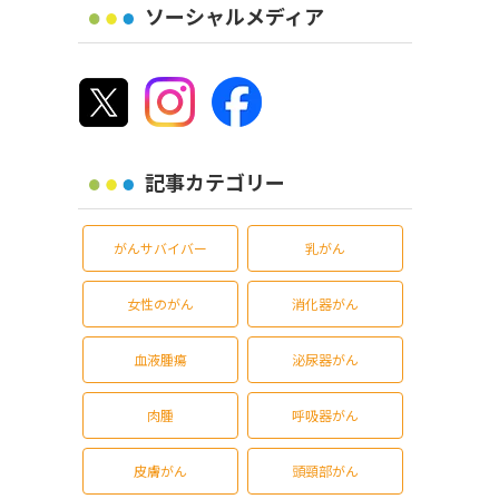
ソーシャルメディア
記事カテゴリー
がんサバイバー
乳がん
女性のがん
消化器がん
血液腫瘍
泌尿器がん
肉腫
呼吸器がん
皮膚がん
頭頸部がん