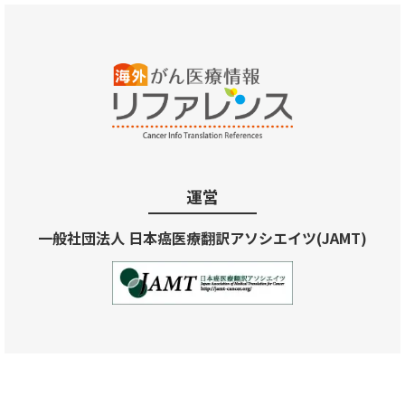
運営
一般社団法人 日本癌医療翻訳アソシエイツ(JAMT)