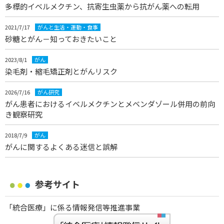
多標的イベルメクチン、抗寄生虫薬から抗がん薬への転用
2021/7/17
がんと生活・運動・食事
砂糖とがん－知っておきたいこと
2023/8/1
がん
染毛剤・縮毛矯正剤とがんリスク
2026/7/16
がん研究
がん患者におけるイベルメクチンとメベンダゾール併用の前向
き観察研究
2018/7/9
がん
がんに関するよくある迷信と誤解
参考サイト
「統合医療」に係る情報発信等推進事業