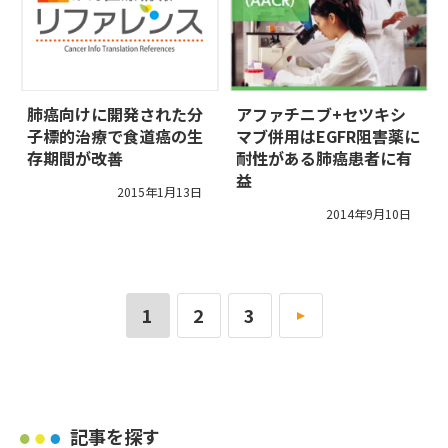
肺癌向けに開発された分
アファチニブ+セツキシ
子標的治療で食道癌の生
マブ併用はEGFR阻害薬に
存期間が改善
耐性がある肺癌患者に有
益
2015年1月13日
2014年9月10日
1
2
3
»
記事を探す