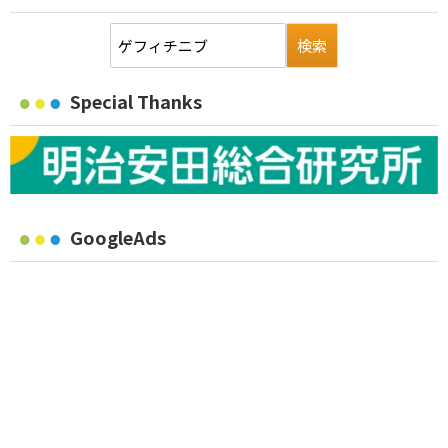
Special Thanks
GoogleAds