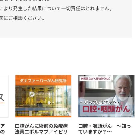
により発生した結果について一切責任はとれません。
医にご相談ください。
ア
口腔がんに術前の免疫療
口腔・咽頭がん ～知っ
の
法薬二ボルマブ／イピリ
ていますか？～