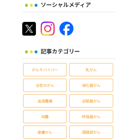
ソーシャルメディア
記事カテゴリー
がんサバイバー
乳がん
女性のがん
消化器がん
血液腫瘍
泌尿器がん
肉腫
呼吸器がん
皮膚がん
頭頸部がん