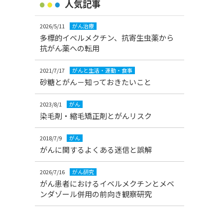
人気記事
2026/5/11
がん治療
多標的イベルメクチン、抗寄生虫薬から
抗がん薬への転用
2021/7/17
がんと生活・運動・食事
砂糖とがん－知っておきたいこと
2023/8/1
がん
染毛剤・縮毛矯正剤とがんリスク
2018/7/9
がん
がんに関するよくある迷信と誤解
2026/7/16
がん研究
がん患者におけるイベルメクチンとメベ
ンダゾール併用の前向き観察研究