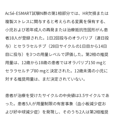
AcSé-ESMART試験N群の第1相部分では、HR欠損または
複製ストレスに関与すると考えられる変異を保有する、
小児および若年成人の再発または治療抵抗性固形がん患
者18人が登録された。1日2回投与のオラパリブ（連日投
与）とセララセルチブ（28日サイクルの1日目から14日
目に投与）を3つの用量レベルで評価した。第2相の推奨
用量は、12歳から18歳の患者ではオラパリブ150 mgと
セララセルチブ80 mgと決定された。12歳未満の小児に
対する推奨用量は、まだ決定されていない。
患者が治療を受けたサイクルの中央値は3.5サイクルであ
った。患者5人が用量制限の有害事象（血小板減少症お
よび好中球減少症）を発現し、そのうち2人は第2相推奨