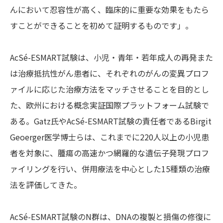
んにおいて忍容性が高く、臨床的に重要な効果をもたら
すことができることを初めて証明するものです」。
AcSé-ESMART試験は、小児・青年・若年成人の再発また
は治療抵抗性がん患者に、それぞれのがんの変異プロフ
ァイルに応じた治療方法をマッチさせることを目的とし
た、欧州における概念実証国際プラットフォーム試験で
ある。Gatz氏やAcSé-ESMART試験の責任者であるBirgit
Geoerger医学博士らは、これまでに220人以上の小児患
者を対象に、腫瘍の高速かつ網羅的な遺伝子発現プロフ
ァイリングを行い、併用療法を中心とした15種類の治療
法を評価してきた。
AcSé-ESMART試験のN群は、DNAの複製と損傷の修復に