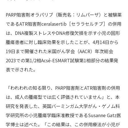
PARP阻害剤オラパリブ（販売名：リムパーザ）と被験薬
であるATR阻害剤ceralasertib［セララセルチブ］の併用
は、DNA複製ストレスやDNA修復欠損を示す小児の固形
腫瘍患者に対し臨床効果を示したことが、4月14日から
19日まで開催された米国がん学会（AACR）年次総会
2023での第1/2相Acsé-ESMART試験第1相部分の結果発
表で示された。
「われわれの知る限り、PARP阻害剤とATR阻害剤の併用
は、成人の腫瘍型では広く評価されていません」と、本
研究を発表した、英国バーミンガム大学がん・ゲノム科
学研究所の小児腫瘍学臨床准教授であるSusanne Gatz医
学博士は述べた。「この結果は、この併用療法が小児が