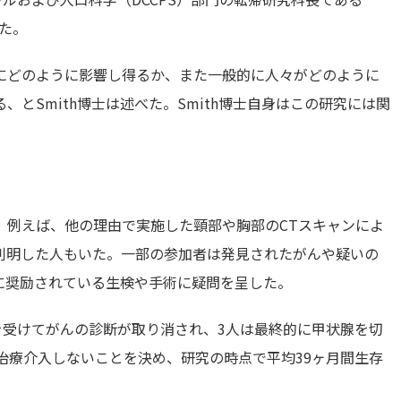
べた。
にどのように影響し得るか、また一般的に人々がどのように
とSmith博士は述べた。Smith博士自身はこの研究には関
、例えば、他の理由で実施した頸部や胸部のCTスキャンによ
判明した人もいた。一部の参加者は発見されたがんや疑いの
に奨励されている生検や手術に疑問を呈した。
を受けてがんの診断が取り消され、3人は最終的に甲状腺を切
治療介入しないことを決め、研究の時点で平均39ヶ月間生存