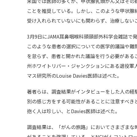
米国では医師の多くが、甲状腺乳頭がん又はその
ことを推奨している。しかし、このような甲状腺
受け入れられていないにも関わらず、治療しない
3月9日にJAMA耳鼻咽喉科頭頸部外科学会雑誌
このような患者の選択についての医学的議論や難
を怠らず、患者と開かれた議論を行う必要がある
州ホワイトリバー・ジャンクションにある退役軍
マス研究所のLouise Davies医師は述べた。
著者らは、調査結果がインタビューをした人の経
別の感じ方をする可能性があることに注意すべき
抱く人は珍しい、とDavies医師は述べた。
調査結果は、「がんの旅路」においてさまざまな
があることを強調している、とNCIがんコントロー