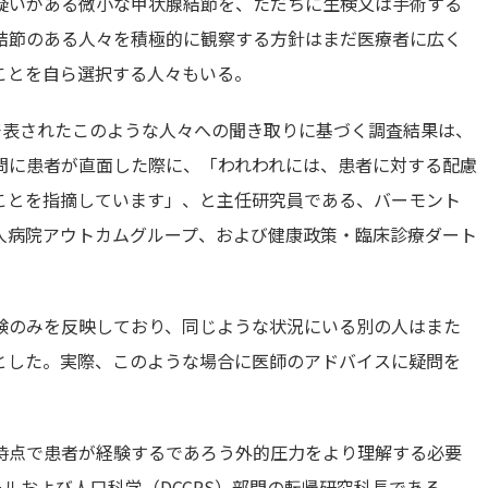
疑いがある微小な甲状腺結節を、ただちに生検又は手術する
結節のある人々を積極的に観察する方針はまだ医療者に広く
ことを自ら選択する人々もいる。
で発表されたこのような人々への聞き取りに基づく調査結果は、
問に患者が直面した際に、「われわれには、患者に対する配慮
ことを指摘しています」、と主任研究員である、バーモント
人病院アウトカムグループ、および健康政策・臨床診療ダート
験のみを反映しており、同じような状況にいる別の人はまた
とした。実際、このような場合に医師のアドバイスに疑問を
時点で患者が経験するであろう外的圧力をより理解する必要
ルおよび人口科学（DCCPS）部門の転帰研究科長である