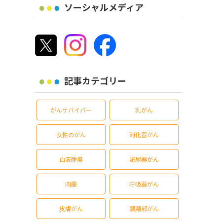
ソーシャルメディア
記事カテゴリー
がんサバイバー
乳がん
女性のがん
消化器がん
血液腫瘍
泌尿器がん
肉腫
呼吸器がん
皮膚がん
頭頸部がん