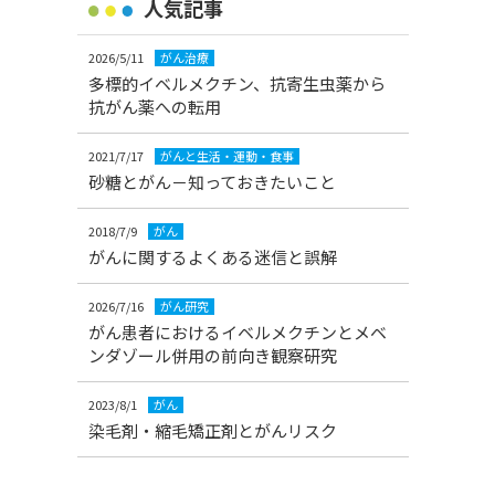
人気記事
2026/5/11
がん治療
多標的イベルメクチン、抗寄生虫薬から
抗がん薬への転用
2021/7/17
がんと生活・運動・食事
砂糖とがん－知っておきたいこと
2018/7/9
がん
がんに関するよくある迷信と誤解
2026/7/16
がん研究
がん患者におけるイベルメクチンとメベ
ンダゾール併用の前向き観察研究
2023/8/1
がん
染毛剤・縮毛矯正剤とがんリスク