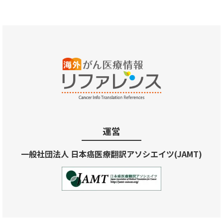
運営
一般社団法人 日本癌医療翻訳アソシエイツ(JAMT)