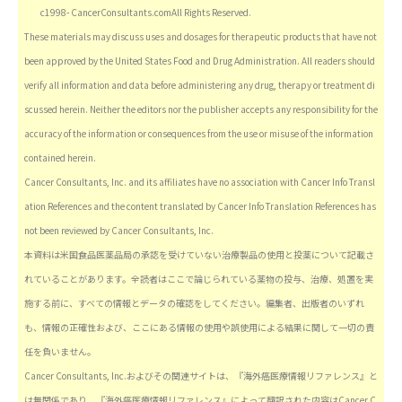
c1998- CancerConsultants.comAll Rights Reserved.
These materials may discuss uses and dosages for therapeutic products that have not
been approved by the United States Food and Drug Administration. All readers should
verify all information and data before administering any drug, therapy or treatment di
scussed herein. Neither the editors nor the publisher accepts any responsibility for the
accuracy of the information or consequences from the use or misuse of the information
contained herein.
Cancer Consultants, Inc. and its affiliates have no association with Cancer Info Transl
ation References and the content translated by Cancer Info Translation References has
not been reviewed by Cancer Consultants, Inc.
本資料は米国食品医薬品局の承認を受けていない治療製品の使用と投薬について記載さ
れていることがあります。全読者はここで論じられている薬物の投与、治療、処置を実
施する前に、すべての情報とデータの確認をしてください。編集者、出版者のいずれ
も、情報の正確性および、ここにある情報の使用や誤使用による結果に関して一切の責
任を負いません。
Cancer Consultants, Inc.およびその関連サイトは、『海外癌医療情報リファレンス』と
は無関係であり、『海外癌医療情報リファレンス』によって翻訳された内容はCancer C