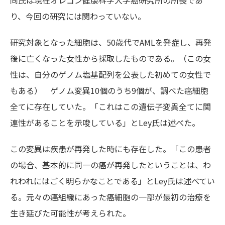
同氏は現在オレゴン健康科学大学癌研究所の所長であ
り、今回の研究には関わっていない。
研究対象となった細胞は、50歳代でAMLを発症し、再発
後に亡くなった女性から採取したものである。（この女
性は、自分のゲノム塩基配列を公表した初めての女性で
もある） ゲノム変異10個のうち9個が、調べた癌細胞
全てに存在していた。「これはこの遺伝子変異全てに関
連性があることを示唆している」とLey氏は述べた。
この変異は疾患が再発した時にも存在した。「この患者
の場合、基本的に同一の癌が再発したということは、わ
れわれにはごく明らかなことである」とLey氏は述べてい
る。元々の癌組織にあった癌細胞の一部が最初の治療を
生き延びた可能性が考えられた。