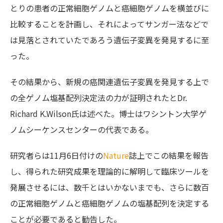
とりの患者の正常細胞ゲノムと癌細胞ゲノムを横並びに
比較することを計画し、それによってサンガー法などで
は見落とされていたであろう遺伝子変異を発見するに至
った。
その結果から、新規の癌関連遺伝子変異を発見する上で
の全ゲノム塩基配列決定法の力が証明されたとDr.
Richard K.Wilson氏は述べた。博士はワシントン大学ゲ
ノムシーケンスセンターの代表である。
研究者らは11月6日付けの
Nature
誌上でこの結果を報告
し、得られた研究成果を理論的に解明して臨床ツールを
発展させるには、数千とはいかないまでも、さらに数百
の正常細胞ゲノムと癌細胞ゲノムの塩基配列を決定する
ことが必要であると勧告した。