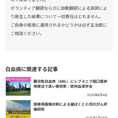
ボランティア翻訳ならびに自動翻訳による誤訳によ
り発生した結果について一切責任はとれません。
ご自身の疾患に適用されるかどうかは必ず主治医に
ご相談ください。
白血病に関連する記事
難治性白血病（AML）にレブメニブ経口薬併
用療法で高い奏効率：欧州血液学会
2026年8月4日
医療用画像診断による被ばくと小児のがん評
価研究
2026年1月26日