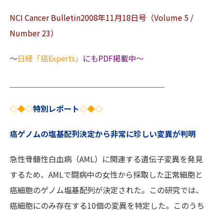
NCI Cancer Bulletin2008年11月18日号（Volume 5 /
Number 23）
～
日経「癌Experts」
にもPDF掲載中～
＿＿＿＿＿＿＿＿＿＿＿＿＿＿＿＿＿＿＿＿
◇
◆
◇
特別レポート
◇
◆
◇
癌ゲノムの塩基配列決定から非常に珍しい変異が判明
急性骨髄性白血病（AML）に関連する遺伝子変異を発見
するため、AMLで闘病中の女性から採取した正常細胞と
癌細胞のゲノム塩基配列が決定された。この研究では、
癌細胞にのみ存在する10個の変異を特定した。このうち