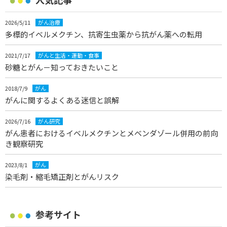
2026/5/11
がん治療
多標的イベルメクチン、抗寄生虫薬から抗がん薬への転用
2021/7/17
がんと生活・運動・食事
砂糖とがん－知っておきたいこと
2018/7/9
がん
がんに関するよくある迷信と誤解
2026/7/16
がん研究
がん患者におけるイベルメクチンとメベンダゾール併用の前向
き観察研究
2023/8/1
がん
染毛剤・縮毛矯正剤とがんリスク
参考サイト