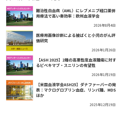
難治性白血病（AML）にレブメニブ経口薬併
用療法で高い奏効率：欧州血液学会
2026年8月4日
医療用画像診断による被ばくと小児のがん評
価研究
2026年1月26日
​【ASH 2025】2種の高悪性度血液腫瘍に対す
るピベキマブ・スニリンの有望性
2026年1月19日
【米国血液学会ASH25】ダナファーバーの発
表：マクログロブリン血症、リンパ腫、MDS
ほか
2025年12月19日