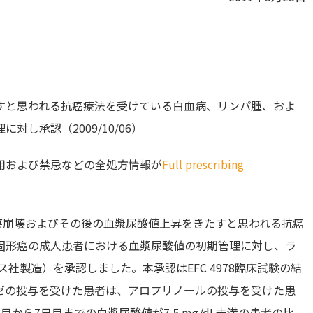
すと思われる抗癌療法を受けている白血病、リンパ腫、およ
し承認（2009/10/06）
用および禁忌などの全処方情報が
Full prescribing
、腫瘍崩壊およびその後の血漿尿酸値上昇をきたすと思われる抗癌
固形癌の成人患者における血漿尿酸値の初期管理に対し、ラ
ィス社製造）を承認しました。本承認はEFC 4978臨床試験の結
ゼの投与を受けた患者は、アロプリノールの投与を受けた患
から7日目までの血漿尿酸値が7.5 mg/dL未満の患者の比