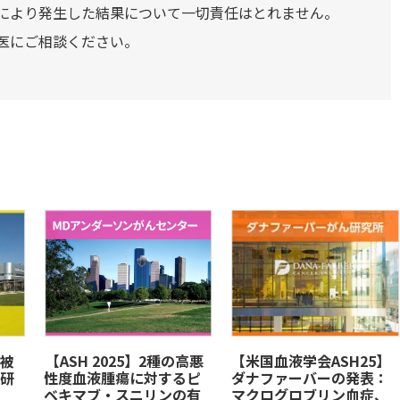
により発生した結果について一切責任はとれません。
医にご相談ください。
被
​【ASH 2025】2種の高悪
【米国血液学会ASH25】
研
性度血液腫瘍に対するピ
ダナファーバーの発表：
ベキマブ・スニリンの有
マクログロブリン血症、