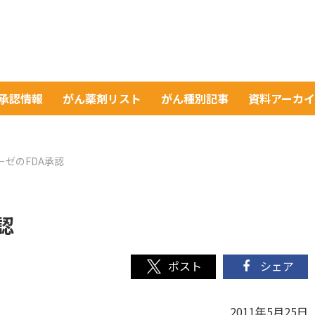
A承認情報
がん薬剤リスト
がん種別記事
資料アーカ
ーゼのFDA承認
認
シェア
2011年5月25日