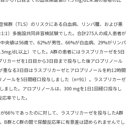
崩壊症候群（TLS）のリスクにある白血病、リンパ腫、および悪
1:1）多施設共同非盲検試験でした。合計275人の成人患者が
央値は56歳で、62%が男性、66%が白血病、29%がリンパ
.5mg/dL以上）でした。A群の患者にはラスブリカーゼを5日
スブリカーゼを1日目から3日目まで投与した後アロプリノール
が重なる3日目はラスブリカーゼとアロプリノールを約12時間
リノールを5日間経口投与しました（n=91）。ラスブリカーゼ
投与しました。アロプリノールは、300 mgを1日1回経口投与し
反応率でした。
が66％であったのに対して、ラスブリカーゼを投与したA群
09）。B群とC群の間で尿酸反応率に有意差は認められませんでし