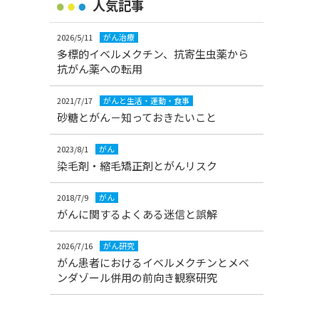
人気記事
2026/5/11
がん治療
多標的イベルメクチン、抗寄生虫薬から
抗がん薬への転用
2021/7/17
がんと生活・運動・食事
砂糖とがん－知っておきたいこと
2023/8/1
がん
染毛剤・縮毛矯正剤とがんリスク
2018/7/9
がん
がんに関するよくある迷信と誤解
2026/7/16
がん研究
がん患者におけるイベルメクチンとメベ
ンダゾール併用の前向き観察研究