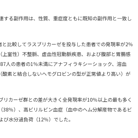
。
に関連する副作用は、性質、重症度ともに既知の副作用と一致し
者と比較してラスブリカーゼを投与した患者での発現率が2％
（上室性）不整脈、虚血性冠動脈疾患、および腹部と胃腸感
87人の患者の1％未満にアナフィラキシーショック、溶血
（酸素と結合しないヘモグロビンの型が正常値より高い）が
ラスブリカーゼ群との差が大きく全発現率が10％以上の最も多く
（38％）、高ビリルビン血症（血中のヘム分解産物であるビ
よび水分過負荷（12％）でした。