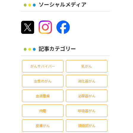
ソーシャルメディア
記事カテゴリー
がんサバイバー
乳がん
女性のがん
消化器がん
血液腫瘍
泌尿器がん
肉腫
呼吸器がん
皮膚がん
頭頸部がん