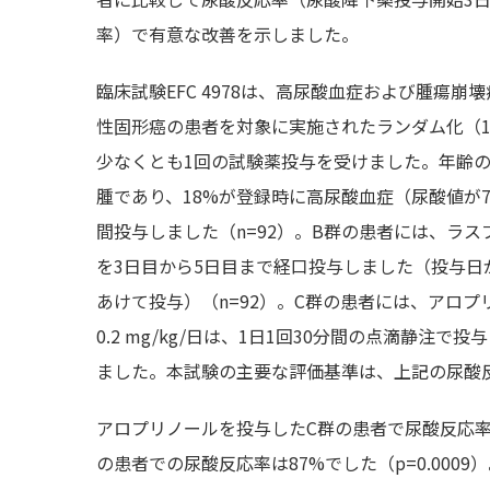
率）で有意な改善を示しました。
臨床試験EFC 4978は、高尿酸血症および腫瘍
性固形癌の患者を対象に実施されたランダム化（1:
少なくとも1回の試験薬投与を受けました。年齢の中
腫であり、18%が登録時に高尿酸血症（尿酸値が7
間投与しました（n=92）。B群の患者には、ラ
を3日目から5日目まで経口投与しました（投与日
あけて投与）（n=92）。C群の患者には、アロプ
0.2 mg/kg/日は、1日1回30分間の点滴静注で
ました。本試験の主要な評価基準は、上記の尿酸
アロプリノールを投与したC群の患者で尿酸反応率
の患者での尿酸反応率は87%でした（p=0.00