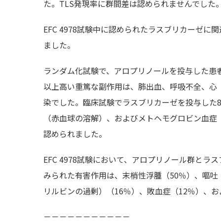
た。TLS発現率に群間差は認められませんでした
EFC 4978試験中に認められたラスブリカーゼ
ました。
ランダム化試験で、アロプリノールを投与した患
以上高い重篤な副作用は、肺出血、呼吸不全、心
染でした。臨床試験でラスブリカーゼを投与した8
（赤血球の溶解）、およびメトヘモグロビン血症
認められました。
EFC 4978試験において、アロプリノール群と
みられた有害作用は、末梢性浮腫（50％）、嘔吐
リルビンの過剰）（16％）、敗血症（12％）、お
－－－－－－－－－－－