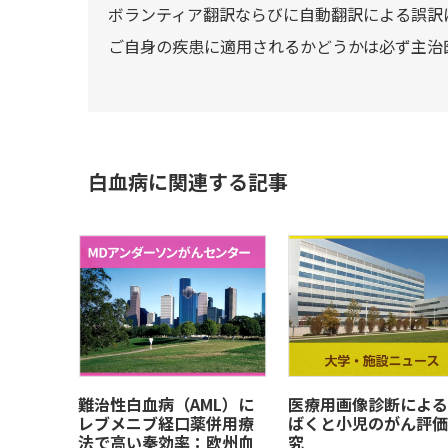
ボランティア翻訳ならびに自動翻訳による誤訳
ご自身の疾患に適用されるかどうかは必ず主治
白血病に関連する記事
難治性白血病（AML）に
医療用画像診断による
レブメニブ経口薬併用療
ばくと小児のがん評価
法で高い奏効率：欧州血
究