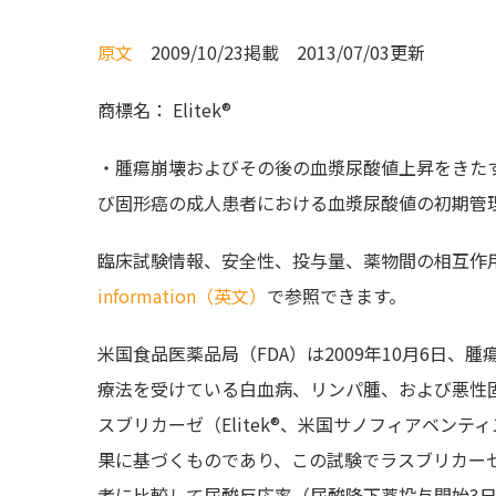
原文
2009/10/23掲載 2013/07/03更新
商標名： Elitek®
・腫瘍崩壊およびその後の血漿尿酸値上昇をきた
び固形癌の成人患者における血漿尿酸値の初期管理に対
臨床試験情報、安全性、投与量、薬物間の相互作
information（英文）
で参照できます。
米国食品医薬品局（FDA）は2009年10月6日
療法を受けている白血病、リンパ腫、および悪性
スブリカーゼ（Elitek®、米国サノフィアベンテ
果に基づくものであり、この試験でラスブリカー
者に比較して尿酸反応率（尿酸降下薬投与開始3日目