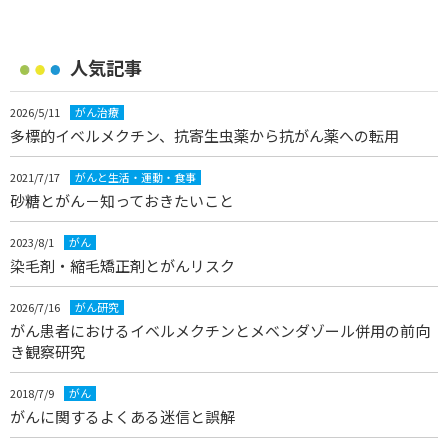
人気記事
2026/5/11
がん治療
多標的イベルメクチン、抗寄生虫薬から抗がん薬への転用
2021/7/17
がんと生活・運動・食事
砂糖とがん－知っておきたいこと
2023/8/1
がん
染毛剤・縮毛矯正剤とがんリスク
2026/7/16
がん研究
がん患者におけるイベルメクチンとメベンダゾール併用の前向
き観察研究
2018/7/9
がん
がんに関するよくある迷信と誤解