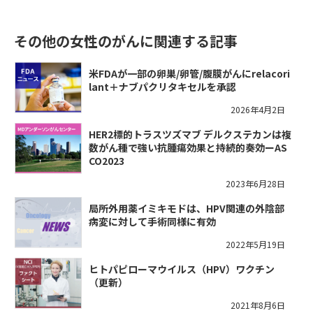
その他の女性のがんに関連する記事
米FDAが一部の卵巣/卵管/腹膜がんにrelacori
lant＋ナブパクリタキセルを承認
2026年4月2日
HER2標的トラスツズマブ デルクステカンは複
数がん種で強い抗腫瘍効果と持続的奏効ーAS
CO2023
2023年6月28日
局所外用薬イミキモドは、HPV関連の外陰部
病変に対して手術同様に有効
2022年5月19日
ヒトパピローマウイルス（HPV）ワクチン
（更新）
2021年8月6日