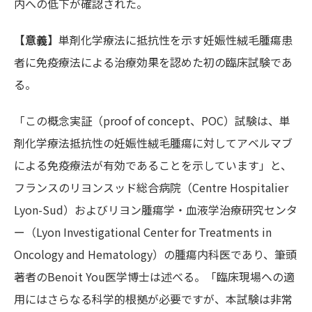
内への低下が確認された。
【意義】
単剤化学療法に抵抗性を示す妊娠性絨毛腫瘍患
者に免疫療法による治療効果を認めた初の臨床試験であ
る。
「この概念実証（proof of concept、POC）試験は、単
剤化学療法抵抗性の妊娠性絨毛腫瘍に対してアベルマブ
による免疫療法が有効であることを示しています」と、
フランスのリヨンスッド総合病院（Centre Hospitalier
Lyon-Sud）およびリヨン腫瘍学・血液学治療研究センタ
ー（Lyon Investigational Center for Treatments in
Oncology and Hematology）の腫瘍内科医であり、筆頭
著者のBenoit You医学博士は述べる。「臨床現場への適
用にはさらなる科学的根拠が必要ですが、本試験は非常