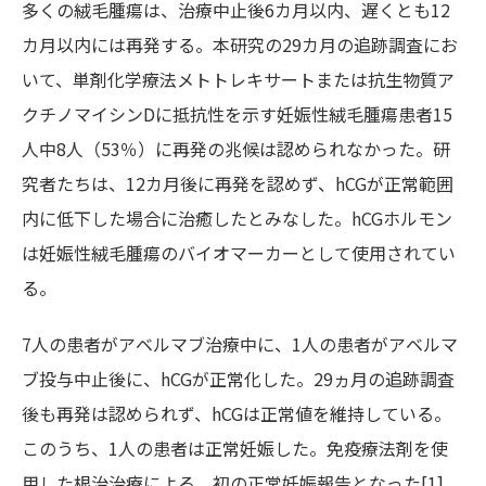
多くの絨毛腫瘍は、治療中止後6カ月以内、遅くとも12
カ月以内には再発する。本研究の29カ月の追跡調査にお
いて、単剤化学療法メトトレキサートまたは抗生物質ア
クチノマイシンDに抵抗性を示す妊娠性絨毛腫瘍患者15
人中8人（53％）に再発の兆候は認められなかった。研
究者たちは、12カ月後に再発を認めず、hCGが正常範囲
内に低下した場合に治癒したとみなした。hCGホルモン
は妊娠性絨毛腫瘍のバイオマーカーとして使用されてい
る。
7人の患者がアベルマブ治療中に、1人の患者がアベルマ
ブ投与中止後に、hCGが正常化した。29ヵ月の追跡調査
後も再発は認められず、hCGは正常値を維持している。
このうち、1人の患者は正常妊娠した。免疫療法剤を使
用した根治治療による、初の正常妊娠報告となった[1]。