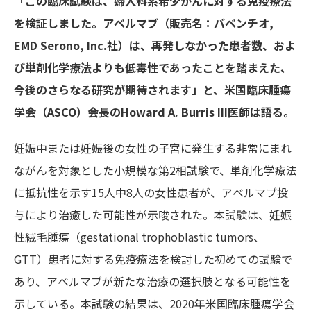
「この臨床試験は、婦人科系希少がんに対する免疫療法
を検証しました。アベルマブ（販売名：バベンチオ,
EMD Serono, Inc.社）は、再発しなかった患者数、およ
び単剤化学療法よりも低毒性であったことを踏まえた
、
今後のさらなる研究が期待されます」と、米国臨床腫瘍
学会（ASCO）会長のHoward A. Burris III医師は語る。
妊娠中または妊娠後の女性の子宮に発生する非常にまれ
ながんを対象とした小規模な第2相試験で、単剤化学療法
に抵抗性を示す15人中8人の女性患者が、アベルマブ投
与により治癒した可能性が示唆された。本試験は、妊娠
性絨毛腫瘍（gestational trophoblastic tumors、
GTT）患者に対する免疫療法を検討した初めての試験で
あり、アベルマブが新たな治療の選択肢となる可能性を
示している。本試験の結果は、2020年米国臨床腫瘍学会