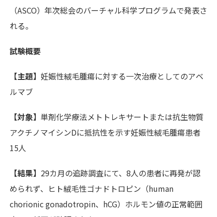
（ASCO）年次総会のバーチャル科学プログラムで発表さ
れる。
試験概要
【主題】
妊娠性絨毛腫瘍に対する一次治療としてのアベ
ルマブ
【対象】
単剤化学療法メトトレキサートまたは抗生物質
アクチノマイシンDに抵抗性を示す妊娠性絨毛腫瘍患者
15人
【結果】
29カ月の追跡調査にて、8人の患者に再発が認
められず、ヒト絨毛性ゴナドトロピン（human
chorionic gonadotropin、hCG）ホルモン値の正常範囲