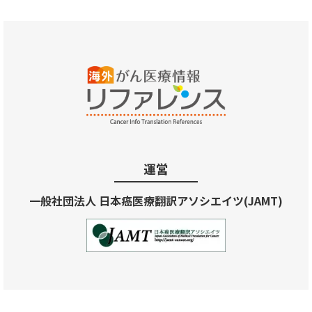
運営
一般社団法人 日本癌医療翻訳アソシエイツ(JAMT)