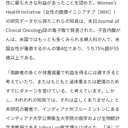
性に最も大きな利益があったことを認めた。Women’s
Health Initiative（女性の健康イニシアチブ［WHI］）
の研究データから得たこれらの知見は、本日Journal of
Clinical Oncology誌の電子版で発表された。子宮内膜が
んは、米国ではもっとも多くみられる婦人科がんで、米
国女性が罹患するがんの第4位であり、うち75％超が55
歳以上である。
「高齢者の多くが体重減量で利益を得るには遅すぎると
考えていたり、またはもともと過体重または肥満のため
すでにダメージを受けている、と考えています。しか
し、われわれの知見では、それは正しくありません」と
本研究の著者で、インディアナ州ブルーミントンにある
インディアナ大学公衆衛生大学院の疫学および生物統計
学准教授であるJuhua Luo医学博士は述べた。「決して