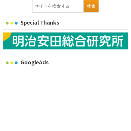
Special Thanks
GoogleAds