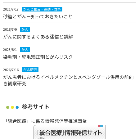
2021/7/17
がんと生活・運動・食事
砂糖とがん－知っておきたいこと
2018/7/9
がん
がんに関するよくある迷信と誤解
2023/8/1
がん
染毛剤・縮毛矯正剤とがんリスク
2026/7/16
がん研究
がん患者におけるイベルメクチンとメベンダゾール併用の前向
き観察研究
参考サイト
「統合医療」に係る情報発信等推進事業