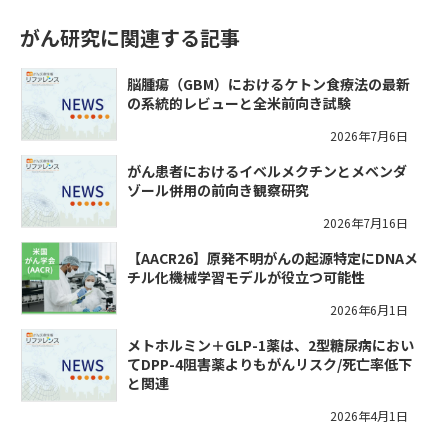
がん研究に関連する記事
脳腫瘍（GBM）におけるケトン食療法の最新
の系統的レビューと全米前向き試験
2026年7月6日
がん患者におけるイベルメクチンとメベンダ
ゾール併用の前向き観察研究
2026年7月16日
【AACR26】原発不明がんの起源特定にDNAメ
チル化機械学習モデルが役立つ可能性
2026年6月1日
メトホルミン＋GLP-1薬は、2型糖尿病におい
てDPP-4阻害薬よりもがんリスク/死亡率低下
と関連
2026年4月1日