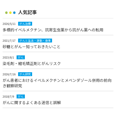
人気記事
2026/5/11
がん治療
多標的イベルメクチン、抗寄生虫薬から抗がん薬への転用
2021/7/17
がんと生活・運動・食事
砂糖とがん－知っておきたいこと
2023/8/1
がん
染毛剤・縮毛矯正剤とがんリスク
2026/7/16
がん研究
がん患者におけるイベルメクチンとメベンダゾール併用の前向
き観察研究
2018/7/9
がん
がんに関するよくある迷信と誤解