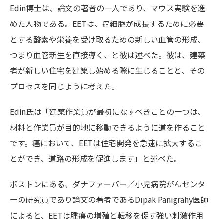
Edin博士は、論文の著者の一人であり、マウス実験を進
めた人物である。EETは、癌細胞が成長するために必要
とする酸素や栄養を受け取るための新しい血管の形成、
つまり血管新生を直接導く、と彼は述べた。彼は、建築
者が新しい住宅を建築し始める際に生じることと、その
プロセスを同じように考えた。
Edin氏は「建築作業員が最初になすべきことの一つは、
材料と作業員が目的地に移動できるように道を作ること
です。癌において、EETは住宅開発を急速に拡大するこ
とができ、道路の形成を促進します」と述べた。
ボストンにある、ダナファーバー／小児病院がんセンタ
ーの研究員であり論文の著者であるDipak Panigrahy医師
によると、EETは腫瘍の増殖と転移を促す強い刺激作用