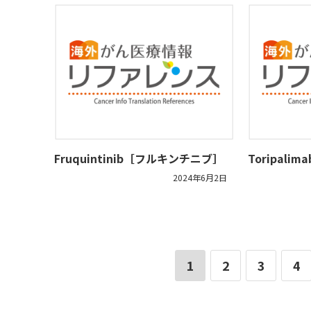
Fruquintinib［フルキンチニブ］
Toripal
2024年6月2日
1
2
3
4