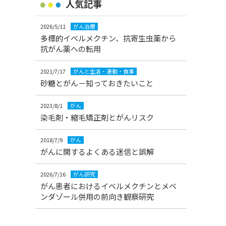
人気記事
2026/5/11
がん治療
多標的イベルメクチン、抗寄生虫薬から
抗がん薬への転用
2021/7/17
がんと生活・運動・食事
砂糖とがん－知っておきたいこと
2023/8/1
がん
染毛剤・縮毛矯正剤とがんリスク
2018/7/9
がん
がんに関するよくある迷信と誤解
2026/7/16
がん研究
がん患者におけるイベルメクチンとメベ
ンダゾール併用の前向き観察研究