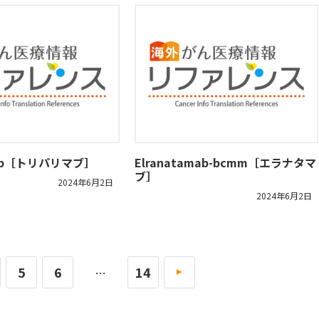
imab［トリパリマブ］
Elranatamab-bcmm［エラナタマ
ブ］
2024年6月2日
2024年6月2日
5
6
14
»
…