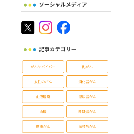
ソーシャルメディア
記事カテゴリー
がんサバイバー
乳がん
女性のがん
消化器がん
血液腫瘍
泌尿器がん
肉腫
呼吸器がん
皮膚がん
頭頸部がん