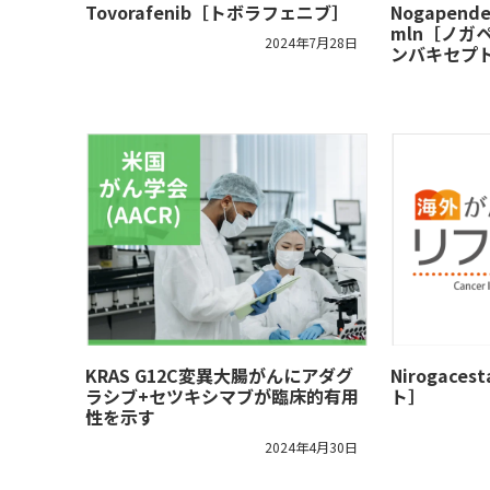
Tovorafenib［トボラフェニブ］
Nogapendek
mln［ノガ
2024年7月28日
ンバキセプ
KRAS G12C変異大腸がんにアダグ
Nirogac
ラシブ+セツキシマブが臨床的有用
ト］
性を示す
2024年4月30日