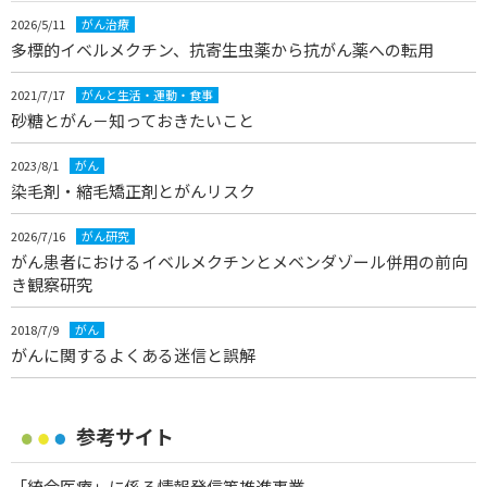
2026/5/11
がん治療
多標的イベルメクチン、抗寄生虫薬から抗がん薬への転用
2021/7/17
がんと生活・運動・食事
砂糖とがん－知っておきたいこと
2023/8/1
がん
染毛剤・縮毛矯正剤とがんリスク
2026/7/16
がん研究
がん患者におけるイベルメクチンとメベンダゾール併用の前向
き観察研究
2018/7/9
がん
がんに関するよくある迷信と誤解
参考サイト
「統合医療」に係る情報発信等推進事業