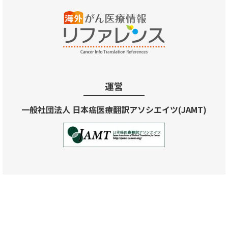
運営
一般社団法人 日本癌医療翻訳アソシエイツ(JAMT)