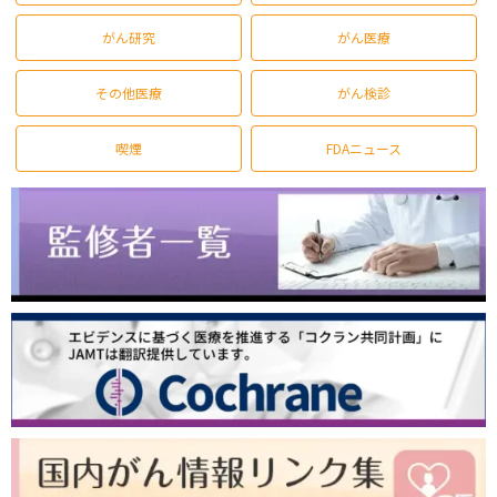
がん研究
がん医療
その他医療
がん検診
喫煙
FDAニュース