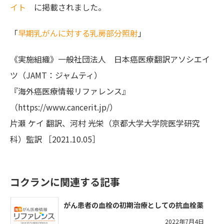
イト
に掲載されました。
「
早期乳がんに対する乳房部分照射
」
《実施組織》一般社団法人 日本癌医療翻訳アソシエイ
ツ（JAMT：ジャムティ）
『海外癌医療情報リファレンス』
（https://www.cancerit.jp/）
片瀬 ケイ 翻訳、河村 光栄（京都大学大学院医学研究
科）監訳 ［2021.10.05］
コクランに関連する記事
がん患者の血栓の初期治療としての抗血栓薬
2022年7月4日