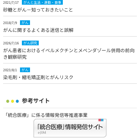
2021/7/17
がんと生活・運動・食事
砂糖とがん－知っておきたいこと
2018/7/9
がん
がんに関するよくある迷信と誤解
2026/7/16
がん研究
がん患者におけるイベルメクチンとメベンダゾール併用の前向
き観察研究
2023/8/1
がん
染毛剤・縮毛矯正剤とがんリスク
参考サイト
「統合医療」に係る情報発信等推進事業