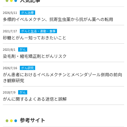
2026/5/11
がん治療
多標的イベルメクチン、抗寄生虫薬から抗がん薬への転用
2021/7/17
がんと生活・運動・食事
砂糖とがん－知っておきたいこと
2023/8/1
がん
染毛剤・縮毛矯正剤とがんリスク
2026/7/16
がん研究
がん患者におけるイベルメクチンとメベンダゾール併用の前向
き観察研究
2018/7/9
がん
がんに関するよくある迷信と誤解
参考サイト