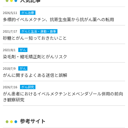
2026/5/11
がん治療
多標的イベルメクチン、抗寄生虫薬から抗がん薬への転用
2021/7/17
がんと生活・運動・食事
砂糖とがん－知っておきたいこと
2023/8/1
がん
染毛剤・縮毛矯正剤とがんリスク
2018/7/9
がん
がんに関するよくある迷信と誤解
2026/7/16
がん研究
がん患者におけるイベルメクチンとメベンダゾール併用の前向
き観察研究
参考サイト