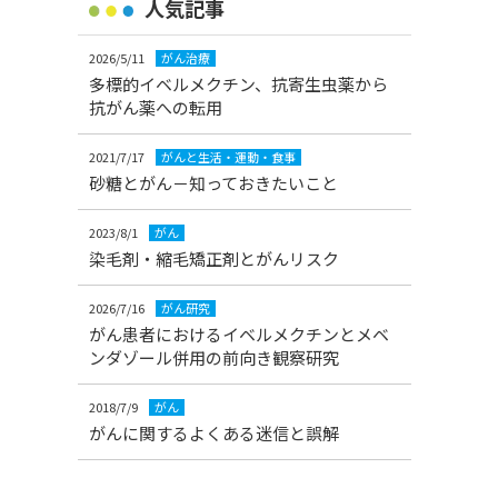
人気記事
2026/5/11
がん治療
多標的イベルメクチン、抗寄生虫薬から
抗がん薬への転用
2021/7/17
がんと生活・運動・食事
砂糖とがん－知っておきたいこと
2023/8/1
がん
染毛剤・縮毛矯正剤とがんリスク
2026/7/16
がん研究
がん患者におけるイベルメクチンとメベ
ンダゾール併用の前向き観察研究
2018/7/9
がん
がんに関するよくある迷信と誤解