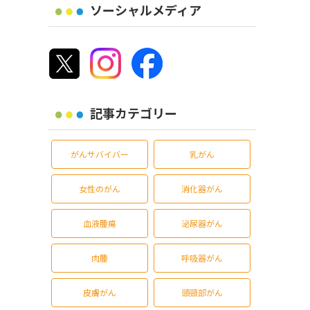
ソーシャルメディア
記事カテゴリー
がんサバイバー
乳がん
女性のがん
消化器がん
血液腫瘍
泌尿器がん
肉腫
呼吸器がん
皮膚がん
頭頸部がん