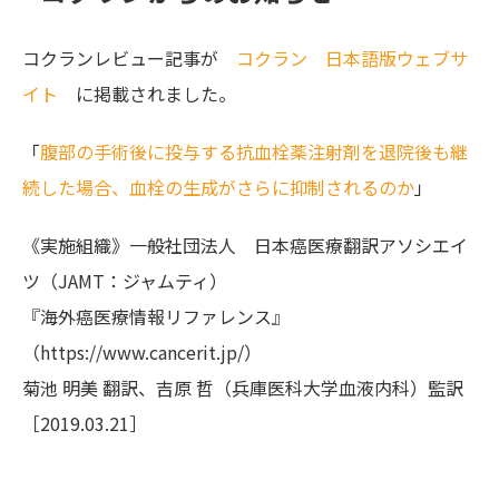
コクランレビュー記事が
コクラン 日本語版ウェブサ
イト
に掲載されました。
「
腹部の手術後に投与する抗血栓薬注射剤を退院後も継
続した場合、血栓の生成がさらに抑制されるのか
」
《実施組織》一般社団法人 日本癌医療翻訳アソシエイ
ツ（JAMT：ジャムティ）
『海外癌医療情報リファレンス』
（https://www.cancerit.jp/）
菊池 明美 翻訳、吉原 哲（兵庫医科大学血液内科）監訳
［2019.03.21］