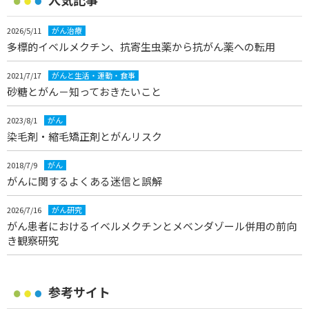
2026/5/11
がん治療
多標的イベルメクチン、抗寄生虫薬から抗がん薬への転用
2021/7/17
がんと生活・運動・食事
砂糖とがん－知っておきたいこと
2023/8/1
がん
染毛剤・縮毛矯正剤とがんリスク
2018/7/9
がん
がんに関するよくある迷信と誤解
2026/7/16
がん研究
がん患者におけるイベルメクチンとメベンダゾール併用の前向
き観察研究
参考サイト