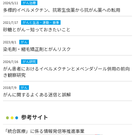
2026/5/11
がん治療
多標的イベルメクチン、抗寄生虫薬から抗がん薬への転用
2021/7/17
がんと生活・運動・食事
砂糖とがん－知っておきたいこと
2023/8/1
がん
染毛剤・縮毛矯正剤とがんリスク
2026/7/16
がん研究
がん患者におけるイベルメクチンとメベンダゾール併用の前向
き観察研究
2018/7/9
がん
がんに関するよくある迷信と誤解
参考サイト
「統合医療」に係る情報発信等推進事業