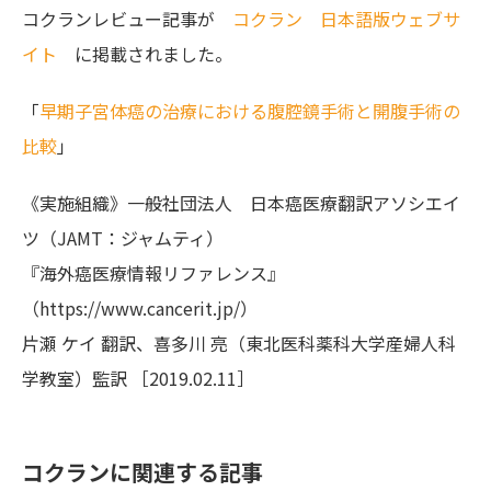
コクランレビュー記事が
コクラン 日本語版ウェブサ
イト
に掲載されました。
「
早期子宮体癌の治療における腹腔鏡手術と開腹手術の
比較
」
《実施組織》一般社団法人 日本癌医療翻訳アソシエイ
ツ（JAMT：ジャムティ）
『海外癌医療情報リファレンス』
（https://www.cancerit.jp/）
片瀬 ケイ 翻訳、喜多川 亮（東北医科薬科大学産婦人科
学教室）監訳 ［2019.02.11］
コクランに関連する記事