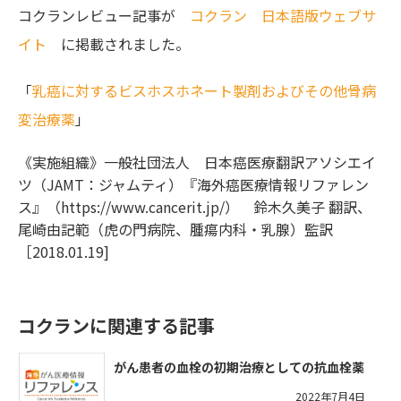
コクランレビュー記事が
コクラン 日本語版ウェブサ
イト
に掲載されました。
「
乳癌に対するビスホスホネート製剤およびその他骨病
変治療薬
」
《実施組織》一般社団法人 日本癌医療翻訳アソシエイ
ツ（JAMT：ジャムティ）『海外癌医療情報リファレン
ス』（https://www.cancerit.jp/） 鈴木久美子 翻訳、
尾崎由記範（虎の門病院、腫瘍内科・乳腺）監訳
［2018.01.19]
コクランに関連する記事
がん患者の血栓の初期治療としての抗血栓薬
2022年7月4日