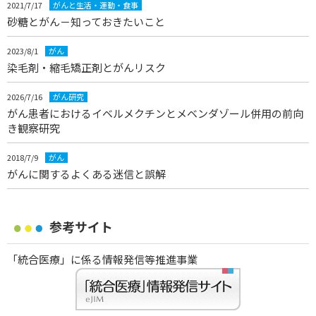
2021/7/17
がんと生活・運動・食事
砂糖とがん－知っておきたいこと
2023/8/1
がん
染毛剤・縮毛矯正剤とがんリスク
2026/7/16
がん研究
がん患者におけるイベルメクチンとメベンダゾール併用の前向
き観察研究
2018/7/9
がん
がんに関するよくある迷信と誤解
参考サイト
「統合医療」に係る情報発信等推進事業