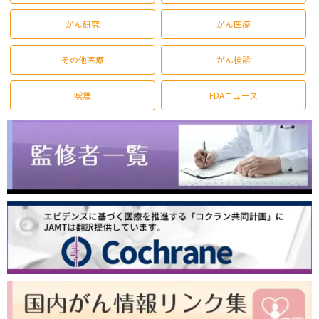
がん研究
がん医療
その他医療
がん検診
喫煙
FDAニュース