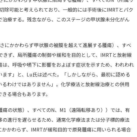
切除可能と考えられており、一般的には手術後にIMRTとパク
で治療する。残念ながら、このステージの甲状腺未分化がん
大きさにかかわらず甲状腺の被膜を越えて進展する腫瘍）、すべ
できず、局所腫瘍の制御や緩和を目的として、IMRTと放射線
瘍は、呼吸や嚥下に影響をおよぼす症状を示すため、われわれ
います」と、Lu氏は述べた。「しかしながら、最初に認める
いるわけではありません」。化学療法と放射線治療との併用
できる場合もあります。
発腫瘍の状態）、すべてのN、M1（遠隔転移あり））では、有
移の進行を遅らせるため、通常化学療法または分子標的療法
かかわらず、IMRTが緩和目的で原発腫瘍に用いられる場合