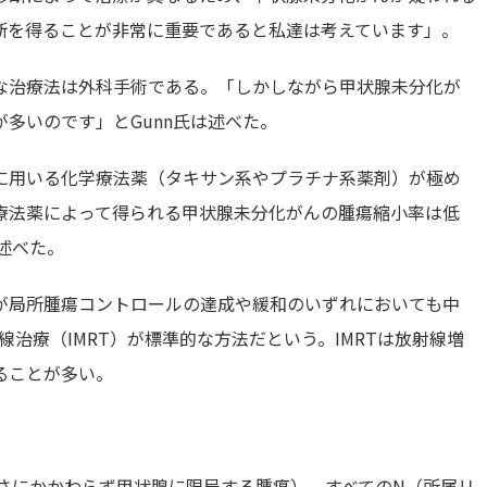
断を得ることが非常に重要であると私達は考えています」。
な治療法は外科手術である。「しかしながら甲状腺未分化が
多いのです」とGunn氏は述べた。
に用いる化学療法薬（タキサン系やプラチナ系薬剤）が極め
療法薬によって得られる甲状腺未分化がんの腫瘍縮小率は低
述べた。
が局所腫瘍コントロールの達成や緩和のいずれにおいても中
線治療（IMRT）が標準的な方法だという。IMRTは放射線増
ることが多い。
大きさにかかわらず甲状腺に限局する腫瘍）、すべてのN（所属リ