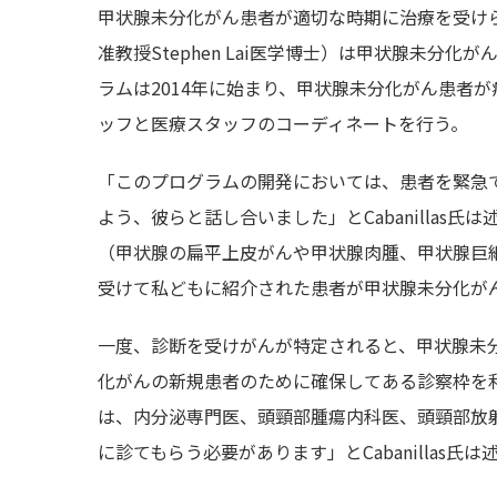
甲状腺未分化がん患者が適切な時期に治療を受けられ
准教授Stephen Lai医学博士）は甲状腺未分化
ラムは2014年に始まり、甲状腺未分化がん患者
ッフと医療スタッフのコーディネートを行う。
「このプログラムの開発においては、患者を緊急
よう、彼らと話し合いました」とCabanilla
（甲状腺の扁平上皮がんや甲状腺肉腫、甲状腺巨
受けて私どもに紹介された患者が甲状腺未分化が
一度、診断を受けがんが特定されると、甲状腺未分
化がんの新規患者のために確保してある診察枠を
は、内分泌専門医、頭頸部腫瘍内科医、頭頸部放
に診てもらう必要があります」とCabanillas氏は