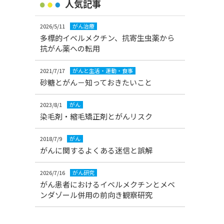
人気記事
2026/5/11
がん治療
多標的イベルメクチン、抗寄生虫薬から
抗がん薬への転用
2021/7/17
がんと生活・運動・食事
砂糖とがん－知っておきたいこと
2023/8/1
がん
染毛剤・縮毛矯正剤とがんリスク
2018/7/9
がん
がんに関するよくある迷信と誤解
2026/7/16
がん研究
がん患者におけるイベルメクチンとメベ
ンダゾール併用の前向き観察研究