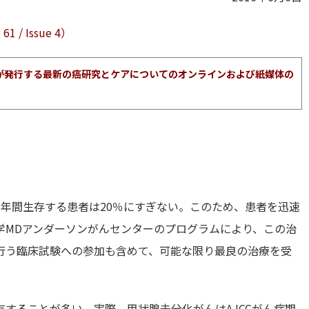
 / Issue 4）
ターが発行する最新の癌研究とケアについてのオンラインおよび紙媒体の
年間生存する患者は20％にすぎない。このため、患者を迅速
学MDアンダーソンがんセンターのプログラムにより、この治
行う臨床試験への参加も含めて、可能な限り最良の治療を受
。
することが多い。実際、甲状腺未分化がんはAJCCがん病期