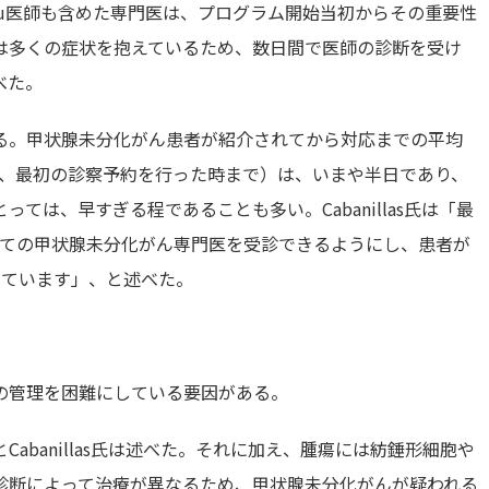
s Lu医師も含めた専門医は、プログラム開始当初からその重要性
は多くの症状を抱えているため、数日間で医師の診断を受け
べた。
る。甲状腺未分化がん患者が紹介されてから対応までの平均
け、最初の診察予約を行った時まで）は、いまや半日であり、
ては、早すぎる程であることも多い。Cabanillas氏は「最
べての甲状腺未分化がん専門医を受診できるようにし、患者が
しています」、と述べた。
の管理を困難にしている要因がある。
abanillas氏は述べた。それに加え、腫瘍には紡錘形細胞や
診断によって治療が異なるため、甲状腺未分化がんが疑われる