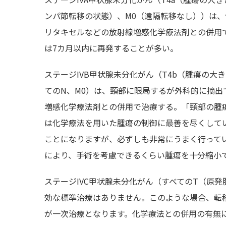
ンパ節転移の状態）、M0（遠隔転移なし））は、
リタキセルなどの放射線増感化学療法剤との併用
は7カ月以内に再発することが多い。
ステージIVB甲状腺未分化がん（T4b（腫瘍の
てのN、M0）は、頸部に限局するが外科的に摘出
増感化学療法剤との併用で治療する。「頸部の腫
は化学療法を用いた腫瘍の制御に最善を尽くして
ことになりますが、必ずしも非常にうまく行って
により、手術を考慮できるくらい腫瘍を十分縮小
ステージIVC甲状腺未分化がん（すべてのT（原
効な標準治療はありません。このような場合、転
が一次治療となります。化学療法との併用の有無に