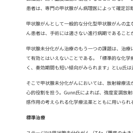
患者は、専門の甲状腺がん病理医によって確定診
甲状腺がんとして一般的な分化型甲状腺がんの主
ん患者は、手術には適さない進行病期であることが
甲状腺未分化がん治療のもう一つの課題は、治療
て有効とはいえないことである。「標準的な化学
く、奏効期間も短い傾向がみられます」とLu氏は
そこで甲状腺未分化がんにおいては、放射線療法
心的役割を担う。Gunn氏によれば、強度変調放射
感作用の考えられる化学療法薬とともに用いられ
標準治療
ステージIVA甲状腺未分化がん（T4a（腫瘍の