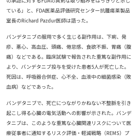
の承認に対するFDAの真剣な取り組みをはっきりと示し
ている」と、FDA医薬品評価研究センター抗腫瘍薬製品
室長のRichard Pazdur医師は語った。
バンデタニブの服用で多く生じる副作用は、下痢、発
疹、悪心、高血圧、頭痛、倦怠感、食欲不振、胃痛（腹
痛）などである。臨床試験で報告された重篤な副作用に
より、バンデタニブ投与を受けた患者5人が死亡した。
死因は、呼吸器合併症、心不全、血液中の細菌感染（敗
血病）などであった。
バンデタニブで、死亡につながりかねない不整脈を引き
起こし得る心臓の電気活動への影響が示された。バンデ
タニブは、このような重篤な心臓関連リスクについて医
療従事者に通知するリスク評価・軽減戦略（REMS）プ