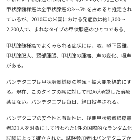
甲状腺髄様癌は全甲状腺癌の3～5％を占めると推定され
ているが、2010年の米国における発症数は約1,300～
2,200人で、まれなタイプの甲状腺癌のひとつである。
甲状腺髄様癌でよくみられる症状には、咳、嚥下困難、
甲状腺肥大、頸部腫脹、甲状腺の腫瘤、声の変化、嗄声
がある。
バンデタニブは甲状腺髄様癌の増殖・拡大能を標的にす
る。現在、このタイプの癌に対してFDAが承認した治療
薬はない。バンデタニブは毎日、経口投与される。
バンデタニブの安全性と有効性は、後期甲状腺髄様癌患
者331人を対象にして行われた1件の国際的なランダム化
試験によって確立された。試験参加者はバンデタニブか