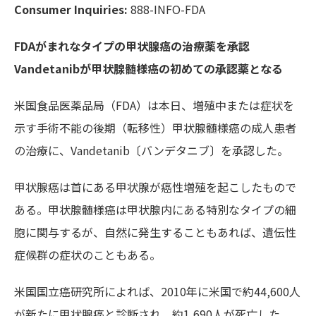
Consumer Inquiries:
888-INFO-FDA
FDAがまれなタイプの甲状腺癌の治療薬を承認
Vandetanibが甲状腺髄様癌の初めての承認薬となる
米国食品医薬品局（FDA）は本日、増殖中または症状を
示す手術不能の後期（転移性）甲状腺髄様癌の成人患者
の治療に、Vandetanib〔バンデタニブ〕を承認した。
甲状腺癌は首にある甲状腺が癌性増殖を起こしたもので
ある。甲状腺髄様癌は甲状腺内にある特別なタイプの細
胞に関与するが、自然に発生することもあれば、遺伝性
症候群の症状のこともある。
米国国立癌研究所によれば、2010年に米国で約44,600人
が新たに甲状腺癌と診断され、約1,690人が死亡した。