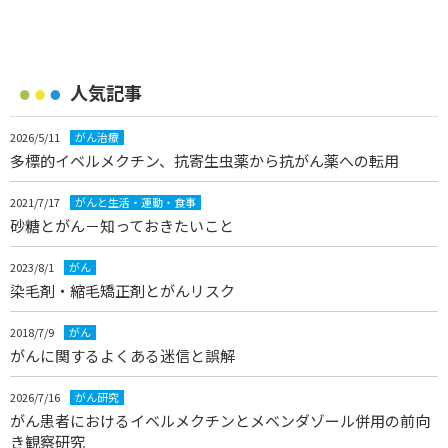
人気記事
2026/5/11
がん治療
多標的イベルメクチン、抗寄生虫薬から抗がん薬への転用
2021/7/17
がんと生活・運動・食事
砂糖とがん－知っておきたいこと
2023/8/1
がん
染毛剤・縮毛矯正剤とがんリスク
2018/7/9
がん
がんに関するよくある迷信と誤解
2026/7/16
がん研究
がん患者におけるイベルメクチンとメベンダゾール併用の前向
き観察研究