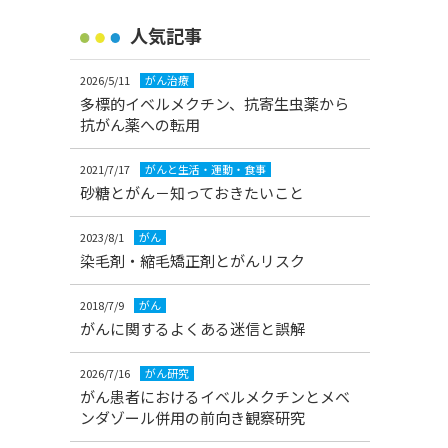
人気記事
2026/5/11
がん治療
多標的イベルメクチン、抗寄生虫薬から
抗がん薬への転用
2021/7/17
がんと生活・運動・食事
砂糖とがん－知っておきたいこと
2023/8/1
がん
染毛剤・縮毛矯正剤とがんリスク
2018/7/9
がん
がんに関するよくある迷信と誤解
2026/7/16
がん研究
がん患者におけるイベルメクチンとメベ
ンダゾール併用の前向き観察研究