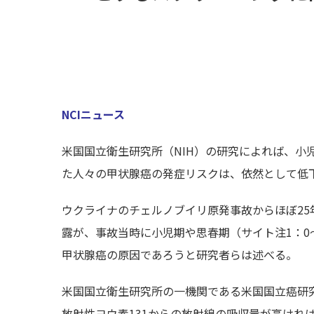
NCIニュース
米国国立衛生研究所（NIH）の研究によれば、小
た人々の甲状腺癌の発症リスクは、依然として低
ウクライナのチェルノブイリ原発事故からほぼ25
露が、事故当時に小児期や思春期（サイト注1：0
甲状腺癌の原因であろうと研究者らは述べる。
米国国立衛生研究所の一機関である米国国立癌研究
放射性ヨウ素131からの放射線の吸収量が高けれ