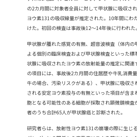
の2カ月間に対象者全員に対して甲状腺に吸収さ
ヨウ素131の吸収線量が推定された。10年間に
けた。初回の検査は事故後12～14年後に行われた
甲状腺が腫れた感覚の有無、超音波検査（体内の
よる個別の臨床検査および甲状腺検査といった標
状腺に吸収されたヨウ素の放射能量の推定に関連
の項目には、事故後2カ月間の住居歴や牛乳消費
牛の場合、汚染リスクがある）、甲状腺に吸収さ
される安定ヨウ素投与の有無といった項目が含ま
胞となる可能性のある細胞が採取され顕微鏡検査
者のうち合計65人が甲状腺癌と診断された。
研究者らは、放射性ヨウ素131の崩壊の際に生じ