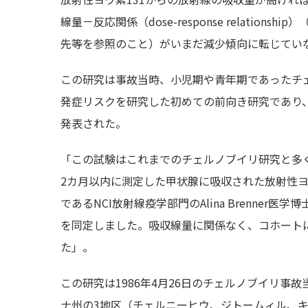
線量－反応関係（dose-response relationshi
先等を参照のこと）がいまだ減少傾向に転じてい
この研究は事故当時、小児期や青年期であったチェ
発症リスクを研究した初めての前向き研究であり、2011年3月1
発表された。
「この試験はこれまでのチェルノブイリ研究と多
2カ月以内に測定した甲状腺に吸収された放射性
であるNCI放射線疫学部門のAlina Brenne
を同定しました。吸収線量に関係なく、コホート
た」。
この研究は1986年4月26日のチェルノブイリ事
ナ州の3地区（チェルニーヒウ、ジトームィル、キエ