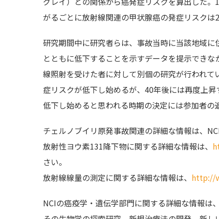
グレイ）との関係から癌発症リスクを算出した。
がるごとに放射線関連の甲状腺癌の発症リスクは
研究期間中に研究者らは、事故当時に当該地域に
とともに低下することを示すデータを提示できな
線照射を受けた者に対して別個の研究が行われて
症リスクが低下し始めるが、40年後には再度上
低下し始めると思われる時期の決定には参加者の
チェルノブイリ原発事故関連の詳細な情報は、NC
放射性ヨウ素131降下物に関する詳細な情報は、
h
さい。
放射線線量の測定に関する詳細な情報は、
http://
NCIの癌疫学・遺伝学部門に関する詳細な情報は
その生物学の探索研究、新規治療法の開発、新しい研