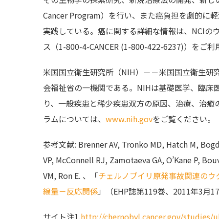
Cancer Program）を行い、また癌負担を劇
実践している。癌に関する詳細な情報は、NCIの
ス（1-800-4-CANCER (1-800-422-6237)）
米国国立衛生研究所（NIH）－－米国国立衛生研
会福祉省の一機関である。NIHは基礎医学、臨床
り、一般疾患と稀少疾患双方の原因、治療、治癒の
ラムについては、
www.nih.gov
をご覧ください。
参考文献: Brenner AV, Tronko MD, Hatch M, Bogdan
VP, McConnell RJ, Zamotaeva GA, O’Kane P, Bouv
VM, Ron E. 、「
チェルノブイリ原発事故関連のウ
線量－反応関係
」（EHP誌第119巻、2011年3月1
サイト注1.
http://chernobyl.cancer.gov/studies