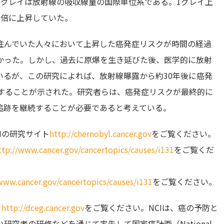
1グレイは放射線の吸収線量の国際単位系である。1グレイ上
2倍に上昇していた。
住んでいた人々において上昇した癌発症リスクが時間の経過
かった。しかし、過去に原爆を生き延びた後、医学的に放射
いるが、この研究によれば、放射線曝露から約30年後に癌発
昇することが示された。研究者らは、癌発症リスクが最終的に
追跡を継続することが必要であると考えている。
Iの研究サイト
http://chernobyl.cancer.gov
をご覧ください。
ttp://www.cancer.gov/cancertopics/causes/i131
をご覧くだ
www.cancer.gov/cancertopics/causes/i131
をご覧ください。
、
http://dceg.cancer.gov
をご覧ください。NCIは、癌の予防と
究者の研修などを通じて率先して国家癌計画（National