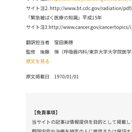
サイト注2. http://www.bt.cdc.gov/radiat
「緊急被ばく医療の知識」平成15年
サイト注3.http://www.cancer.gov/cancertopics
翻訳担当者
窪田美穂
監修
後藤 悌（呼吸器内科/東京大学大学院医学
原文を見る
原文掲載日
1970/01/01
【免責事項】
当サイトの記事は情報提供を目的として掲載し
翻訳内容や治療を特定の人に推奨または保証す