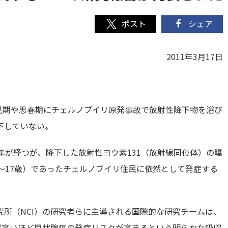
シェア
2011年3月17日
児期や思春期にチェルノブイリ原発事故で放射性降下物を浴び
下していない。
年が経つが、降下した放射性ヨウ素131（放射線同位体）の曝
～17歳）であったチェルノブイリ住民に依然として発症する
所（NCI）の研究者らに主導される国際的な研究チームは、
ば高いほど甲状腺癌の発症リスクが高まるという明らかな吸収