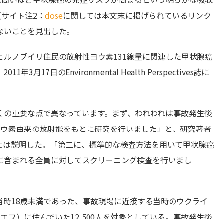
p）（サイト注2：
dose
に関しては本文末に掲げられているリンク
ないことを見出した。
ルノブイリ住民の放射性ヨウ素131線量に関連した甲状腺癌
7日のEnvironmental Health Perspectives誌に
くの重要な点で異なっています。まず、われわれは事故発生後
ヨウ素由来の放射能をもとに研究を行いました」と、研究著者
r医学博士は説明した。「第二に、標準的な検査方法を用いて甲状腺癌
に含まれる全員に対してスクリーニング検査を行いまし
故当時18歳未満であった、事故現場に近接する当時のウクライ
フ）に住んでいた12,500人を対象としている。事故発生後