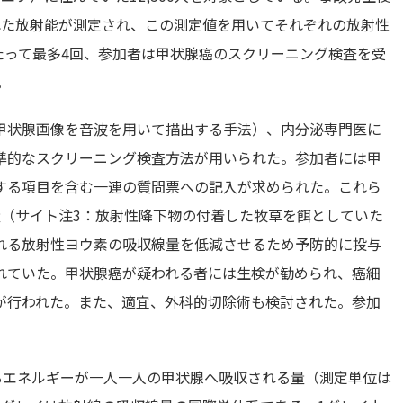
れた放射能が測定され、この測定値を用いてそれぞれの放射性
わたって最多4回、参加者は甲状腺癌のスクリーニング検査を受
。
甲状腺画像を音波を用いて描出する手法）、内分泌専門医に
準的なスクリーニング検査方法が用いられた。参加者には甲
する項目を含む一連の質問票への記入が求められた。これら
量（サイト注3：放射性降下物の付着した牧草を餌としていた
れる放射性ヨウ素の吸収線量を低減させるため予防的に投与
れていた。甲状腺癌が疑われる者には生検が勧められ、癌細
が行われた。また、適宜、外科的切除術も検討された。参加
るエネルギーが一人一人の甲状腺へ吸収される量（測定単位は