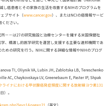
的に軽減し癌患者とその家族の生活を改善するNIHのプログラムを
ウェブサイト（
www.cancer.gov
）、またはNCIの癌情報サービ
をご利用ください。
究所－－は27の研究施設と治療センターを擁する米国保健社
医学、橋渡し的医学研究を運営し支援する主要な連邦機関であ
ための研究を行う。NIHに関する詳細な情報やNIHのプログ
ova TI, Oliynik VA, Lubin JH, Zablotska LB, Tereschenko
ille AC, Chaykovskaya LV, Greenebaum E, Paster IP, Shpak
クライナにおける甲状腺癌発症頻度に関する放射線ヨウ素131
7日）。
/ukram.php?lev=1&page=21
（英文）