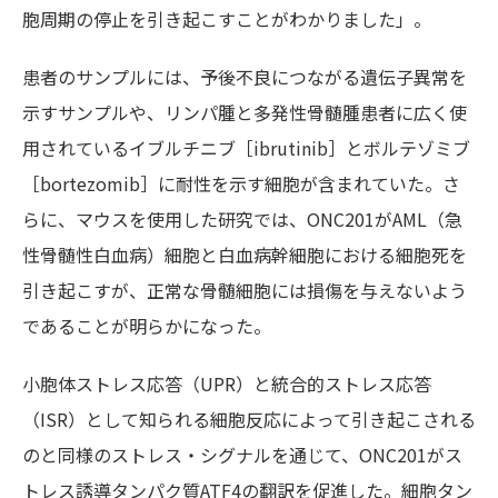
胞周期の停止を引き起こすことがわかりました」。
患者のサンプルには、予後不良につながる遺伝子異常を
示すサンプルや、リンパ腫と多発性骨髄腫患者に広く使
用されているイブルチニブ［ibrutinib］とボルテゾミブ
［bortezomib］に耐性を示す細胞が含まれていた。さ
らに、マウスを使用した研究では、ONC201がAML（急
性骨髄性白血病）細胞と白血病幹細胞における細胞死を
引き起こすが、正常な骨髄細胞には損傷を与えないよう
であることが明らかになった。
小胞体ストレス応答（UPR）と統合的ストレス応答
（ISR）として知られる細胞反応によって引き起こされる
のと同様のストレス・シグナルを通じて、ONC201がス
トレス誘導タンパク質ATF4の翻訳を促進した。細胞タン