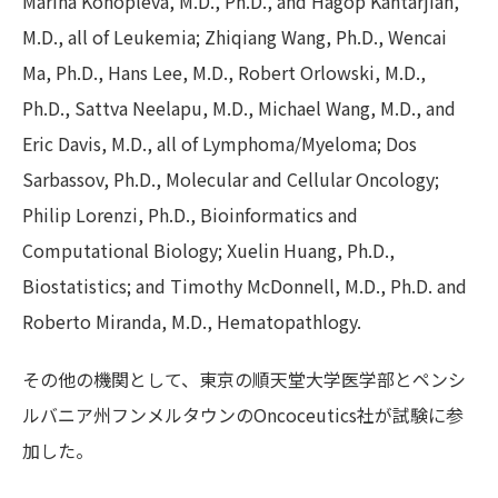
Marina Konopleva, M.D., Ph.D., and Hagop Kantarjian,
M.D., all of Leukemia; Zhiqiang Wang, Ph.D., Wencai
Ma, Ph.D., Hans Lee, M.D., Robert Orlowski, M.D.,
Ph.D., Sattva Neelapu, M.D., Michael Wang, M.D., and
Eric Davis, M.D., all of Lymphoma/Myeloma; Dos
Sarbassov, Ph.D., Molecular and Cellular Oncology;
Philip Lorenzi, Ph.D., Bioinformatics and
Computational Biology; Xuelin Huang, Ph.D.,
Biostatistics; and Timothy McDonnell, M.D., Ph.D. and
Roberto Miranda, M.D., Hematopathlogy.
その他の機関として、東京の順天堂大学医学部とペンシ
ルバニア州フンメルタウンのOncoceutics社が試験に参
加した。