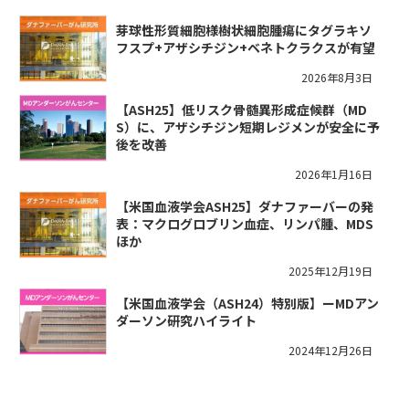
芽球性形質細胞様樹状細胞腫瘍にタグラキソ
フスプ+アザシチジン+ベネトクラクスが有望
2026年8月3日
【ASH25】低リスク骨髄異形成症候群（MD
S）に、アザシチジン短期レジメンが安全に予
後を改善
2026年1月16日
【米国血液学会ASH25】ダナファーバーの発
表：マクログロブリン血症、リンパ腫、MDS
ほか
2025年12月19日
【米国血液学会（ASH24）特別版】ーMDアン
ダーソン研究ハイライト
2024年12月26日