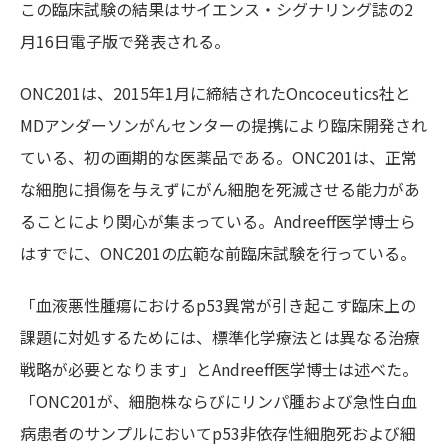
この臨床試験の結果はサイエンス・シグナリング誌の2
月16日電子版で発表される。
ONC201は、2015年1月に締結されたOncoceutics社と
MDアンダーソンがんセンターの提携により臨床開発され
ている、初の画期的な医薬品である。ONC201は、正常
な細胞に損傷を与えずにがん細胞を死滅させる能力があ
ることにより関心が集まっている。Andreeff医学博士ら
はすでに、ONC201の広範な前臨床試験を行っている。
「血液悪性腫瘍におけるp53異常が引き起こす臨床上の
課題に対処するためには、標準化学療法とは異なる治療
戦略が必要となります」とAndreeff医学博士は述べた。
「ONC201が、細胞株ならびにリンパ腫および急性白血
病患者のサンプルにおいてp53非依存性細胞死および細