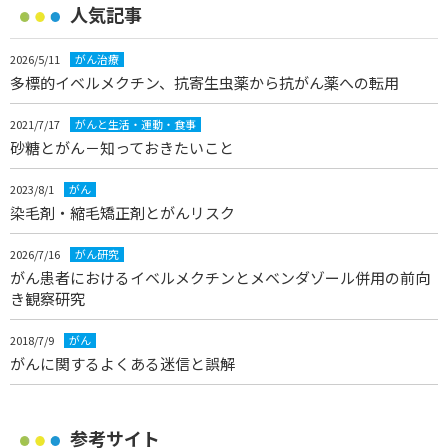
人気記事
2026/5/11
がん治療
多標的イベルメクチン、抗寄生虫薬から抗がん薬への転用
2021/7/17
がんと生活・運動・食事
砂糖とがん－知っておきたいこと
2023/8/1
がん
染毛剤・縮毛矯正剤とがんリスク
2026/7/16
がん研究
がん患者におけるイベルメクチンとメベンダゾール併用の前向
き観察研究
2018/7/9
がん
がんに関するよくある迷信と誤解
参考サイト