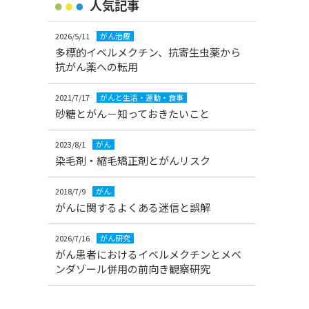
人気記事
2026/5/11
がん治療
多標的イベルメクチン、抗寄生虫薬から
抗がん薬への転用
2021/7/17
がんと生活・運動・食事
砂糖とがん－知っておきたいこと
2023/8/1
がん
染毛剤・縮毛矯正剤とがんリスク
2018/7/9
がん
がんに関するよくある迷信と誤解
2026/7/16
がん研究
がん患者におけるイベルメクチンとメベ
ンダゾール併用の前向き観察研究