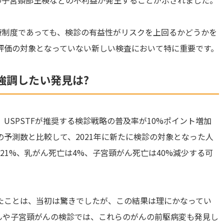
療制度であっても、検診の有益性がリスクを上回るかどうかを
評価の対象となっていない新しい検査において特に重要です。
強調したい発見は?
USPSTFが推奨する検診戦略の普及率が10%ポイント増加
予測数と比較して、2021年に新たに検診の対象となった人
21%、乳がん死亡は4%、子宮頸がん死亡は40%減少する可
たことは、当初は驚きでしたが、この結果は理にかなってい
んや子宮頸がんの検診では、これらのがんの前駆病変も発見し