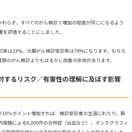
かわらず、すべてのがん検診で増加の程度が同じになるよう
響を評価することにしました。
診率は23%、大腸がん検診受診率は79%になります。もちろ
の種類のがん検診よりもはるかに改善の余地があります。
対するリスク／有害性の理解に及ぼす影響
が10％ポイント増加すれば、検診受診者の生涯にわたり、肺
視鏡による6,000件の合併症（出血など）、マンモグラフィ
件の子宮頸部生検などの不利益が発生することが示されました。