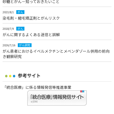
砂糖とがん－知っておきたいこと
2023/8/1
がん
染毛剤・縮毛矯正剤とがんリスク
2018/7/9
がん
がんに関するよくある迷信と誤解
2026/7/16
がん研究
がん患者におけるイベルメクチンとメベンダゾール併用の前向
き観察研究
参考サイト
「統合医療」に係る情報発信等推進事業