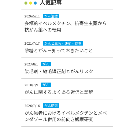
人気記事
2026/5/11
がん治療
多標的イベルメクチン、抗寄生虫薬から
抗がん薬への転用
2021/7/17
がんと生活・運動・食事
砂糖とがん－知っておきたいこと
2023/8/1
がん
染毛剤・縮毛矯正剤とがんリスク
2018/7/9
がん
がんに関するよくある迷信と誤解
2026/7/16
がん研究
がん患者におけるイベルメクチンとメベ
ンダゾール併用の前向き観察研究