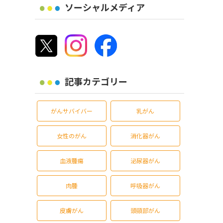
ソーシャルメディア
記事カテゴリー
がんサバイバー
乳がん
女性のがん
消化器がん
血液腫瘍
泌尿器がん
肉腫
呼吸器がん
皮膚がん
頭頸部がん