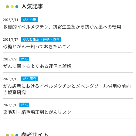
人気記事
2026/5/11
がん治療
多標的イベルメクチン、抗寄生虫薬から抗がん薬への転用
2021/7/17
がんと生活・運動・食事
砂糖とがん－知っておきたいこと
2018/7/9
がん
がんに関するよくある迷信と誤解
2026/7/16
がん研究
がん患者におけるイベルメクチンとメベンダゾール併用の前向
き観察研究
2023/8/1
がん
染毛剤・縮毛矯正剤とがんリスク
参考サイト