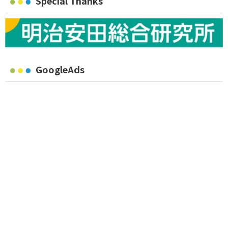
Special Thanks
GoogleAds