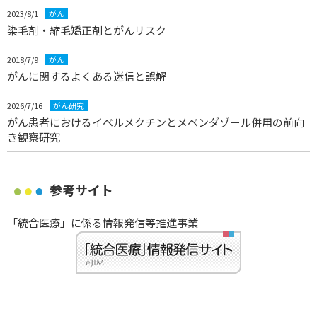
2023/8/1
がん
染毛剤・縮毛矯正剤とがんリスク
2018/7/9
がん
がんに関するよくある迷信と誤解
2026/7/16
がん研究
がん患者におけるイベルメクチンとメベンダゾール併用の前向
き観察研究
参考サイト
「統合医療」に係る情報発信等推進事業