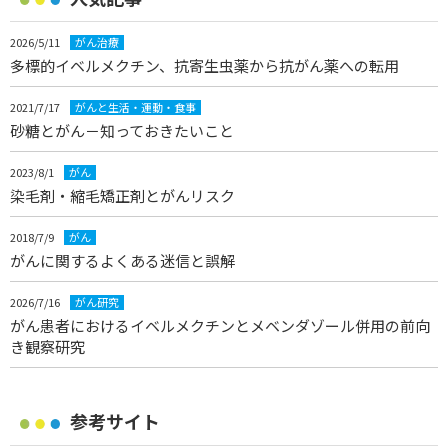
2026/5/11
がん治療
多標的イベルメクチン、抗寄生虫薬から抗がん薬への転用
2021/7/17
がんと生活・運動・食事
砂糖とがん－知っておきたいこと
2023/8/1
がん
染毛剤・縮毛矯正剤とがんリスク
2018/7/9
がん
がんに関するよくある迷信と誤解
2026/7/16
がん研究
がん患者におけるイベルメクチンとメベンダゾール併用の前向
き観察研究
参考サイト