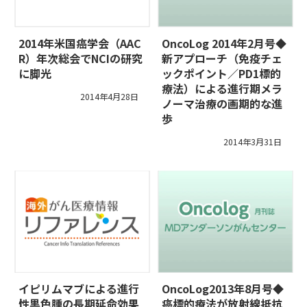
2014年米国癌学会（AAC
OncoLog 2014年2月号◆
R）年次総会でNCIの研究
新アプローチ（免疫チェ
に脚光
ックポイント／PD1標的
療法）による進行期メラ
2014年4月28日
ノーマ治療の画期的な進
歩
2014年3月31日
イピリムマブによる進行
OncoLog2013年8月号◆
性黒色腫の長期延命効果
癌標的療法が放射線抵抗