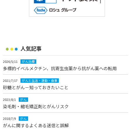
人気記事
2026/5/11
がん治療
多標的イベルメクチン、抗寄生虫薬から抗がん薬への転用
2021/7/17
がんと生活・運動・食事
砂糖とがん－知っておきたいこと
2023/8/1
がん
染毛剤・縮毛矯正剤とがんリスク
2018/7/9
がん
がんに関するよくある迷信と誤解